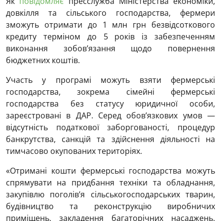
Як
повідомляє
пресслужба Міністерства економіки,
довкілля та сільського господарства, фермери
зможуть отримати до 1 млн грн безвідсоткового
кредиту терміном до 5 років із забезпеченням
виконання зобов’язання щодо повернення
бюджетних коштів.
Участь у програмі можуть взяти фермерські
господарства, зокрема сімейні фермерські
господарства без статусу юридичної особи,
зареєстровані в ДАР. Серед обов’язкових умов —
відсутність податкової заборгованості, процедур
банкрутства, санкцій та здійснення діяльності на
тимчасово окупованих територіях.
«Отримані кошти фермерські господарства можуть
спрямувати на придбання техніки та обладнання,
закупівлю поголів’я сільськогосподарських тварин,
будівництво та реконструкцію виробничих
приміщень, закладення багаторічних насаджень,