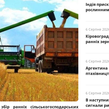
Індія прис
рослинними
6 Серпня 202
Кіровогра
ранніх зер
6 Серпня 202
Аргентина 
птахівницт
6 Серпня 202
В наступни
cигнали р
збір ранніх сільськогосподарських