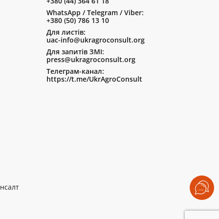
+380 (44) 364 61 18
WhatsApp / Telegram / Viber:
+380 (50) 786 13 10
Для листів:
uac-info@ukragroconsult.org
Для запитів ЗМІ:
press@ukragroconsult.org
Телеграм-канал:
https://t.me/UkrAgroConsult
нсалт