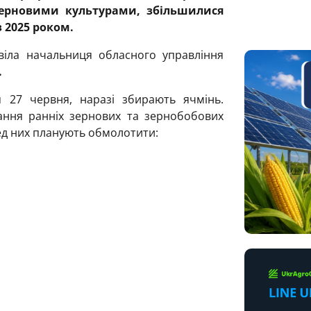
 зерновими культурами, збільшилися
з 2025 роком.
віла начальниця обласного управління
.
 27 червня, наразі збирають ячмінь.
ання ранніх зернових та зернобобових
ред них планують обмолотити: