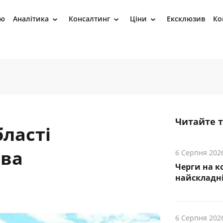
ію
Аналітика
Консалтинг
Ціни
Ексклюзив
Ко
›
›
›
Читайте 
бласті
ива
6 Серпня 202
Черги на к
найскладні
6 Серпня 202