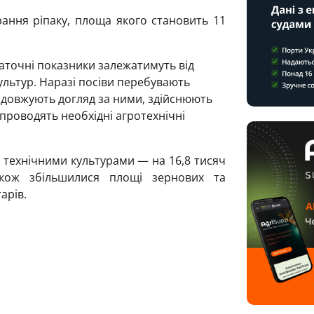
ання ріпаку, площа якого становить 11
аточні показники залежатимуть від
ультур. Наразі посіви перебувають
родовжують догляд за ними, здійснюють
а проводять необхідні агротехнічні
д технічними культурами — на 16,8 тисяч
акож збільшилися площі зернових та
арів.