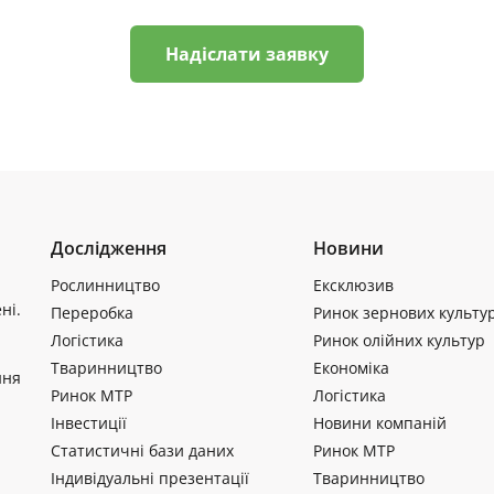
Надіслати заявку
Дослідження
Новини
Рослинництво
Ексклюзив
ні.
Переробка
Ринок зернових культу
Логістика
Ринок олійних культур
Тваринництво
Економіка
ння
Ринок МТР
Логістика
Інвестиції
Новини компаній
Статистичні бази даних
Ринок МТР
Індивідуальні презентації
Тваринництво