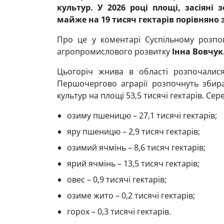
культур. У 2026 році площі, засіяні
майже на 19 тисяч гектарів порівняно 
Про це у коментарі Суспільному розпо
агропромислового розвитку
Інна Вовчук
Цьогоріч жнива в області розпочалися
Першочергово аграрії розпочнуть збир
культур на площі 53,5 тисячі гектарів. Се
озиму пшеницю – 27,1 тисячі гектарів;
яру пшеницю – 2,9 тисяч гектарів;
озимий ячмінь – 8,6 тисяч гектарів;
ярий ячмінь – 13,5 тисяч гектарів;
овес – 0,9 тисячі гектарів;
озиме жито – 0,2 тисячі гектарів;
горох – 0,3 тисячі гектарів.