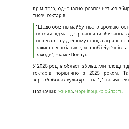
Крім того, одночасно розпочнеться збир
тисяч гектарів.
“Щодо обсягів майбутнього врожаю, ост
погоди під час дозрівання та збирання к
переважно у доброму стані, а аграрії п
захист від шкідників, хвороб і бур’янів т
заходи”, – каже Вовчук.
У 2026 році в області збільшили площі пі
гектарів порівняно з 2025 роком. Т
зернобобових культур — на 1,1 тисячі гект
Позначки:
жнива
,
Чернівецька область