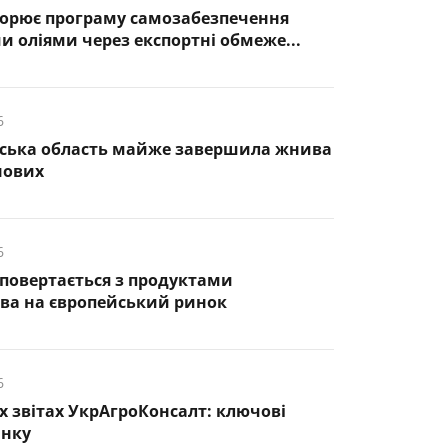
корює програму самозабезпечення
 оліями через експортні обмеже...
6
дська область майже завершила жнива
нових
6
повертається з продуктами
ва на європейський ринок
6
х звітах УкрАгроКонсалт: ключові
инку