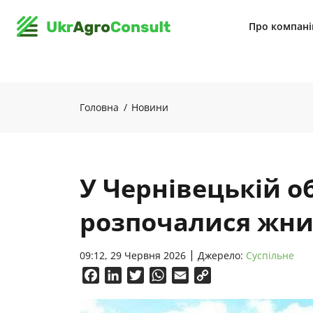
Про компан
Головна
Новини
У Чернівецькій о
розпочалися жн
09:12, 29 Червня 2026
Джерело:
Суспільне
Facebook
LinkedIn
Twitter
WhatsApp
Email
Copy
Link