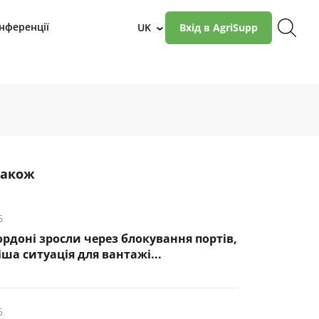
нференції
UK
Вхід в AgriSupp
›
також
6
ордоні зросли через блокування портів,
ша ситуація для вантажі...
6