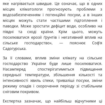
яке нагрівається швидше. Це означає, що в одних
місцях кліматологи прогнозують проблеми з
водозабезпеченням і потенційні посухи, а в інших
місцях можуть стати частішими підтоплення і
паводки. Може зростати дефіцит води, особливо на
півдні та сході країни. Крім цього, можуть
посилюватися ерозії ґрунтів і негативний вплив на
сільське господарство», — пояснює Соф’я
Садогурська.
За її словами, вплив зміни клімату на сільське
господарство України буде лише посилюватися.
Насамперед спостерігатиметься підвищення
середньої температури, збільшення кількості та
інтенсивності хвиль спеки, триваліші посухи, зміни
режиму опадів і скорочення періоду зі стабільним
сніговим покривом.
Експертка зазначає, що найбільш відчутними ці