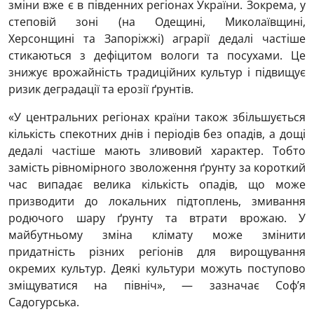
зміни вже є в південних регіонах України. Зокрема, у
степовій зоні (на Одещині, Миколаївщині,
Херсонщині та Запоріжжі) аграрії дедалі частіше
стикаються з дефіцитом вологи та посухами. Це
знижує врожайність традиційних культур і підвищує
ризик деградації та ерозії ґрунтів.
«У центральних регіонах країни також збільшується
кількість спекотних днів і періодів без опадів, а дощі
дедалі частіше мають зливовий характер. Тобто
замість рівномірного зволоження ґрунту за короткий
час випадає велика кількість опадів, що може
призводити до локальних підтоплень, змивання
родючого шару ґрунту та втрати врожаю. У
майбутньому зміна клімату може змінити
придатність різних регіонів для вирощування
окремих культур. Деякі культури можуть поступово
зміщуватися на північ», — зазначає Соф’я
Садогурська.