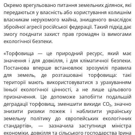
Окремо врегульовано питання земельних ділянок, які
передаються у власність або користування колишнім
власникам нерухомого майна, знищеного внаслідок
збройної агресії російської федерації. Такий підхід дає
змогу поєднати захист прав громадян із вимогами
екологічної безпеки.
«Торфовища — це природний ресурс, який має
значення і для довкілля, і для кліматичної безпеки.
Постанова вперше встановлює зрозумілі правила
для земель, де розташовані торфовища: такі
території мають використовуватися з урахуванням
їхньої екологічної цінності, а не лише цільового
призначення. Це допоможе запобігти подальшій
деградації торфовищ, зменшити викиди CO₂, значно
знизити ризики пожеж і наблизити українську
земельну політику до європейських екологічних
стандартів», — зазначила заступниця міністра
економіки, довкілля та сільського господарства Ірина