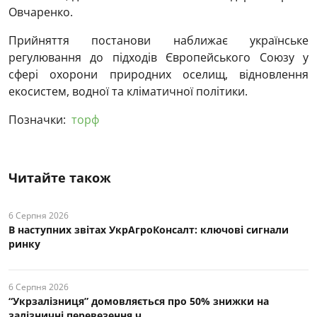
Овчаренко.
Прийняття постанови наближає українське
регулювання до підходів Європейського Союзу у
сфері охорони природних оселищ, відновлення
екосистем, водної та кліматичної політики.
Позначки:
торф
Читайте також
6 Серпня 2026
В наступних звітах УкрАгроКонсалт: ключові cигнали
ринку
6 Серпня 2026
“Укрзалізниця” домовляється про 50% знижки на
залізничні перевезення ч...