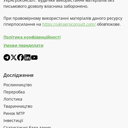
УкрАгроКонсалт. Будь-яке використання матеріалів без
письмового дозволу власника заборонено.
При правомірному використанні матеріалів даного ресурсу
гіперпосилання на
https://ukragroconsult.com/
обов’язкове.
Політика конфіденційності
Умови передплати
Дослідження
Рослинництво
Переробка
Логістика
Тваринництво
Ринок МТР
Інвестиції
Статистичні бази даних