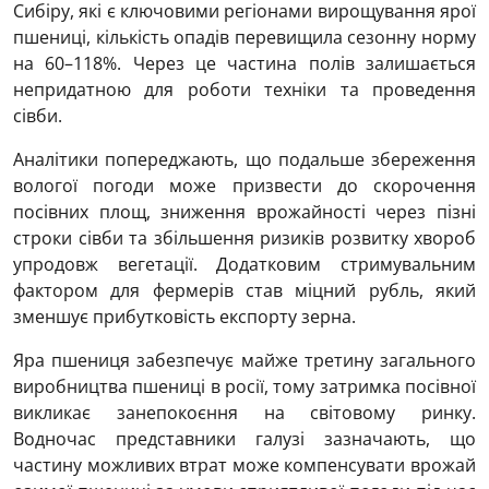
Сибіру, які є ключовими регіонами вирощування ярої
пшениці, кількість опадів перевищила сезонну норму
на 60–118%. Через це частина полів залишається
непридатною для роботи техніки та проведення
сівби.
Аналітики попереджають, що подальше збереження
вологої погоди може призвести до скорочення
посівних площ, зниження врожайності через пізні
строки сівби та збільшення ризиків розвитку хвороб
упродовж вегетації. Додатковим стримувальним
фактором для фермерів став міцний рубль, який
зменшує прибутковість експорту зерна.
Яра пшениця забезпечує майже третину загального
виробництва пшениці в росії, тому затримка посівної
викликає занепокоєння на світовому ринку.
Водночас представники галузі зазначають, що
частину можливих втрат може компенсувати врожай