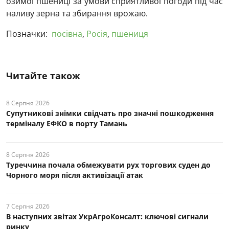
озимої пшениці за умови сприятливої погоди під час
наливу зерна та збирання врожаю.
Позначки:
посівна
,
Росія
,
пшениця
Читайте також
8 Серпня 2026
Супутникові знімки свідчать про значні пошкодження
терміналу ЕФКО в порту Тамань
8 Серпня 2026
Туреччина почала обмежувати рух торгових суден до
Чорного моря після активізації атак
7 Серпня 2026
В наступних звітах УкрАгроКонсалт: ключові cигнали
ринку