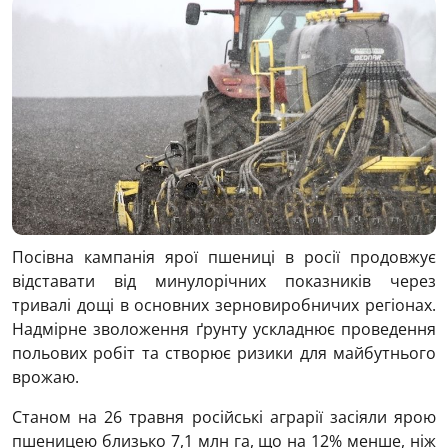
Посівна кампанія ярої пшениці в росії продовжує
відставати від минулорічних показників через
тривалі дощі в основних зерновиробничих регіонах.
Надмірне зволоження ґрунту ускладнює проведення
польових робіт та створює ризики для майбутнього
врожаю.
Станом на 26 травня російські аграрії засіяли ярою
пшеницею близько 7,1 млн га, що на 12% менше, ніж