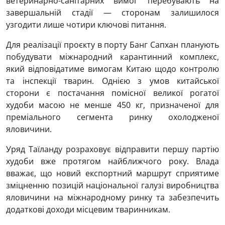
ветеринарно-санітарних вимог перебувають на
завершальній стадії — сторонам залишилося
узгодити лише чотири ключові питання.
Для реалізації проєкту в порту Банг Сапхан планують
побудувати міжнародний карантинний комплекс,
який відповідатиме вимогам Китаю щодо контролю
та інспекції тварин. Однією з умов китайської
сторони є постачання помісної великої рогатої
худоби масою не менше 450 кг, призначеної для
преміального сегмента ринку охолодженої
яловичини.
Уряд Таїланду розраховує відправити першу партію
худоби вже протягом найближчого року. Влада
вважає, що новий експортний маршрут сприятиме
зміцненню позицій національної галузі виробництва
яловичини на міжнародному ринку та забезпечить
додаткові доходи місцевим тваринникам.