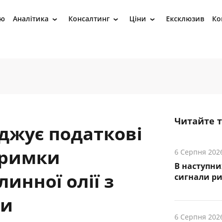
ію
Аналітика
Консалтинг
Ціни
Ексклюзив
Ко
›
›
›
Читайте 
джує податкові
тримки
6 Серпня 202
В наступни
инної олії з
cигнали р
ни
6 Серпня 202