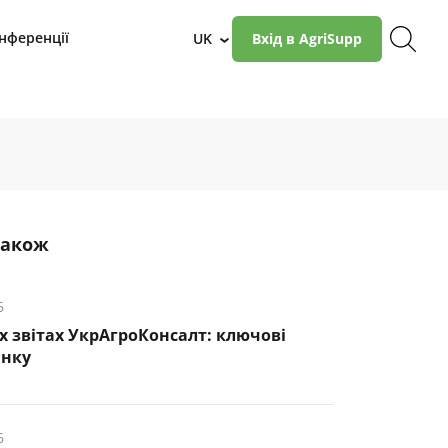
нференції
UK
Вхід в AgriSupp
›
також
6
х звітах УкрАгроКонсалт: ключові
инку
6