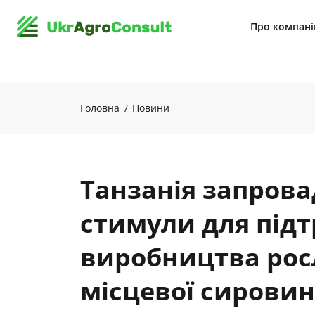
Про компан
Головна
Новини
Танзанія запрова
стимули для під
виробництва росл
місцевої сирови