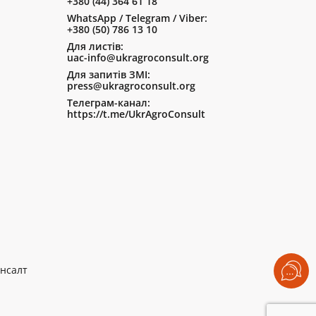
+380 (44) 364 61 18
WhatsApp / Telegram / Viber:
+380 (50) 786 13 10
Для листів:
uac-info@ukragroconsult.org
Для запитів ЗМІ:
press@ukragroconsult.org
Телеграм-канал:
https://t.me/UkrAgroConsult
нсалт