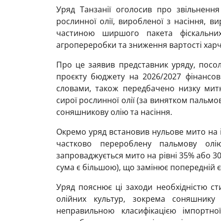
Уряд Танзанії оголосив про звільнення
рослинної олії, виробленої з насіння, ви
частиною ширшого пакета фіскальних
агропереробки та зниження вартості харч
Про це заявив представник уряду, посол
проєкту бюджету на 2026/2027 фінансов
словами, також передбачено низку мит
сирої рослинної олії (за винятком пальмо
соняшникову олію та насіння.
Окремо уряд встановив нульове мито на і
частково перероблену пальмову олі
запроваджується мито на рівні 35% або 300
сума є більшою), що замінює попередній 
Уряд пояснює ці заходи необхідністю с
олійних культур, зокрема соняшнику
неправильною класифікацією імпортно