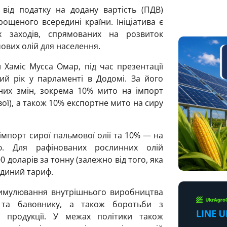
 від податку на додану вартість (ПДВ)
рощеного всередині країни. Ініціатива є
 заходів, спрямованих на розвиток
ових олій для населення.
 Хаміс Мусса Омар, під час презентації
ий рік у парламенті в Додомі. За його
них змін, зокрема 10% мито на імпорт
вої), а також 10% експортне мито на сиру
мпорт сирої пальмової олії та 10% — на
ю. Для рафінованих рослинних олій
 доларів за тонну (залежно від того, яка
єдиний тариф.
тимулювання внутрішнього виробництва
 та бавовнику, а також боротьби з
ї продукції. У межах політики також