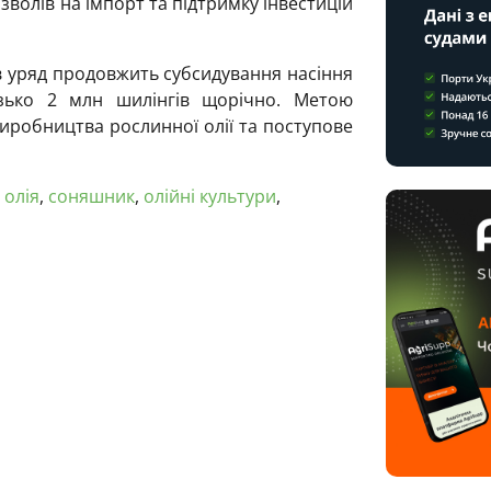
волів на імпорт та підтримку інвестицій
ів уряд продовжить субсидування насіння
зько 2 млн шилінгів щорічно. Метою
робництва рослинної олії та поступове
 олія
,
соняшник
,
олійні культури
,