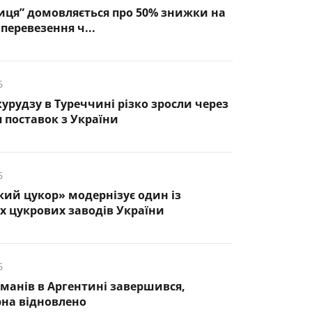
иця” домовляється про 50% знижки на
перевезення ч...
6
курудзу в Туреччині різко зросли через
 поставок з України
6
кий цукор» модернізує один із
 цукрових заводів України
6
манів в Аргентині завершився,
рна відновлено