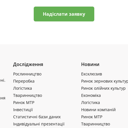
Надіслати заявку
Дослідження
Новини
Рослинництво
Ексклюзив
ні.
Переробка
Ринок зернових культу
Логістика
Ринок олійних культур
Тваринництво
Економіка
ння
Ринок МТР
Логістика
Інвестиції
Новини компаній
Статистичні бази даних
Ринок МТР
Індивідуальні презентації
Тваринництво