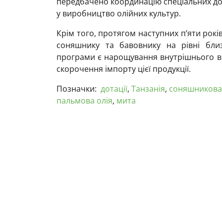
передбачено координацію спеціальних доз
у виробництво олійних культур.
Крім того, протягом наступних п’яти рок
соняшнику та бавовнику на рівні бли
програми є нарощування внутрішнього ви
скорочення імпорту цієї продукції.
Позначки:
дотації
,
Танзанія
,
соняшникова
пальмова олія
,
мита