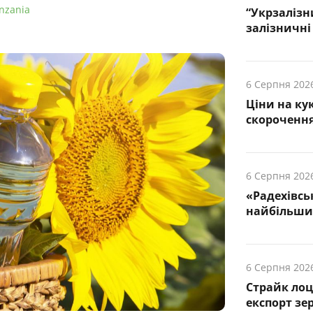
nzania
“Укрзалізн
залізничні 
6 Серпня 202
Ціни на ку
скорочення
6 Серпня 202
«Радехівсь
найбільших
6 Серпня 202
Страйк лоц
експорт зе