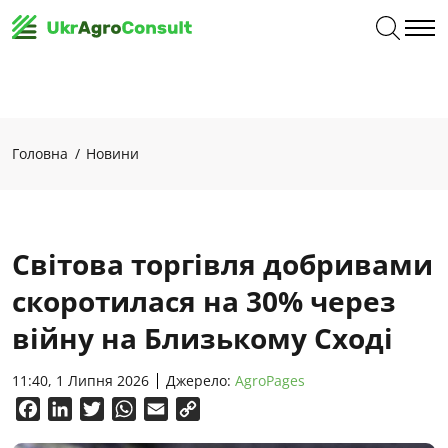
Головна
Новини
Світова торгівля добривами
скоротилася на 30% через
війну на Близькому Сході
11:40, 1 Липня 2026
Джерело:
AgroPages
Facebook
LinkedIn
Twitter
WhatsApp
Email
Copy
Link