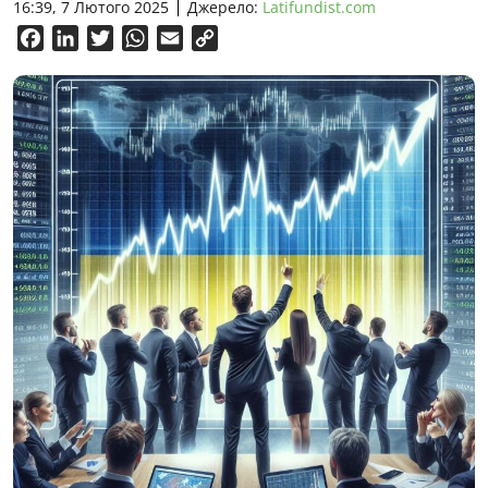
16:39, 7 Лютого 2025
Джерело:
Latifundist.com
Facebook
LinkedIn
Twitter
WhatsApp
Email
Copy
Link