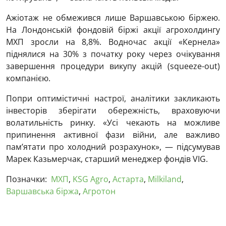
Ажіотаж не обмежився лише Варшавською біржею.
На Лондонській фондовій біржі акції агрохолдингу
МХП зросли на 8,8%. Водночас акції «Кернела»
піднялися на 30% з початку року через очікування
завершення процедури викупу акцій (squeeze-out)
компанією.
Попри оптимістичні настрої, аналітики закликають
інвесторів зберігати обережність, враховуючи
волатильність ринку. «Усі чекають на можливе
припинення активної фази війни, але важливо
пам’ятати про холодний розрахунок», — підсумував
Марек Казьмерчак, старший менеджер фондів VIG.
Позначки:
МХП
,
KSG Agro
,
Астарта
,
Milkiland
,
Варшавська біржа
,
Агротон