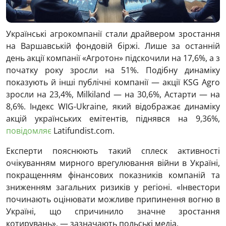
Українські агрокомпанії стали драйвером зростання
на Варшавській фондовій біржі. Лише за останній
день акції компанії «Агротон» підскочили на 17,6%, а з
початку року зросли на 51%. Подібну динаміку
показують й інші публічні компанії — акції KSG Agro
зросли на 23,4%, Milkiland — на 30,6%, Астарти — на
8,6%. Індекс WIG-Ukraine, який відображає динаміку
акцій українських емітентів, піднявся на 9,36%,
повідомляє
Latifundist.com.
Експерти пояснюють такий сплеск активності
очікуванням мирного врегулювання війни в Україні,
покращенням фінансових показників компаній та
зниженням загальних ризиків у регіоні. «Інвестори
починають оцінювати можливе припинення вогню в
Україні, що спричинило значне зростання
котирувань», — зазначають польські медіа.