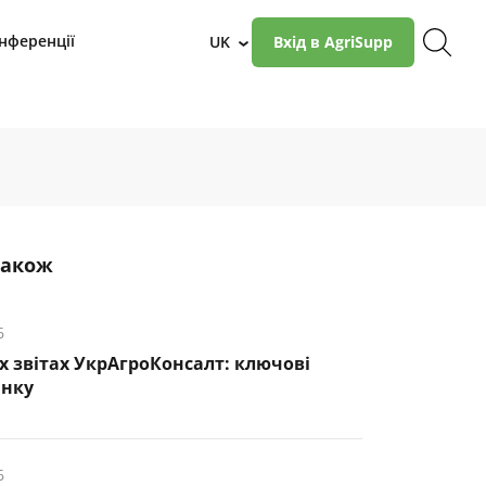
нференції
UK
Вхід в AgriSupp
›
також
6
х звітах УкрАгроКонсалт: ключові
инку
6