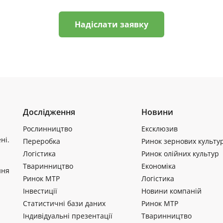
Надіслати заявку
Дослідження
Новини
Рослинництво
Ексклюзив
ні.
Переробка
Ринок зернових культу
Логістика
Ринок олійних культур
Тваринництво
Економіка
ння
Ринок МТР
Логістика
Інвестиції
Новини компаній
Статистичні бази даних
Ринок МТР
Індивідуальні презентації
Тваринництво