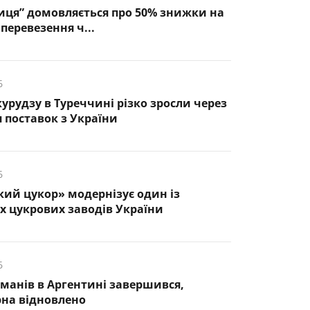
иця” домовляється про 50% знижки на
перевезення ч...
6
курудзу в Туреччині різко зросли через
 поставок з України
6
кий цукор» модернізує один із
 цукрових заводів України
6
манів в Аргентині завершився,
рна відновлено