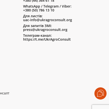
+380 (44) 364 61 18
WhatsApp / Telegram / Viber:
+380 (50) 786 13 10
Для листів:
uac-info@ukragroconsult.org
Для запитів ЗМІ:
press@ukragroconsult.org
Телеграм-канал:
https://t.me/UkrAgroConsult
нсалт