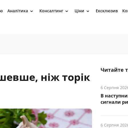
ію
Аналітика
Консалтинг
Ціни
Ексклюзив
Ко
›
›
›
Читайте 
ешевше, ніж торік
6 Серпня 202
В наступни
cигнали р
6 Серпня 202