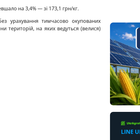
шало на 3,4% — зі 173,1 грн/кг.
без урахування тимчасово окупованих
ни територій, на яких ведуться (велися)