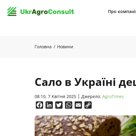
Про компан
Головна
Новини
Сало в Україні д
08:10, 7 Квітня 2025
Джерело:
AgroTimes
Facebook
LinkedIn
Twitter
WhatsApp
Email
Copy
Link