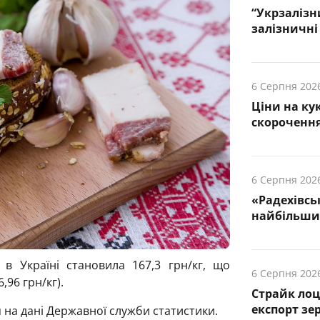
“Укрзалізн
залізничні 
6 Серпня 202
Ціни на ку
скорочення
6 Серпня 202
«Радехівсь
найбільших
в Україні становила 167,3 грн/кг, що
6 Серпня 202
,96 грн/кг).
Страйк лоц
експорт зе
 на дані Державної служби статистики.