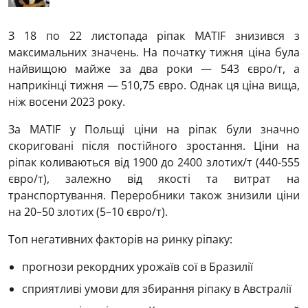
З 18 по 22 листопада ріпак MATIF знизився з
максимальних значень. На початку тижня ціна була
найвищою майже за два роки — 543 євро/т, а
наприкінці тижня — 510,75 євро. Однак ця ціна вища,
ніж восени 2023 року.
За MATIF у Польщі ціни на ріпак були значно
скориговані після постійного зростання. Ціни на
ріпак коливаються від 1900 до 2400 злотих/т (440-555
євро/т), залежно від якості та витрат на
транспортування. Переробники також знизили ціни
на 20–50 злотих (5–10 євро/т).
Топ негативних факторів на ринку ріпаку:
прогнози рекордних урожаїв сої в Бразилії
сприятливі умови для збирання ріпаку в Австралії