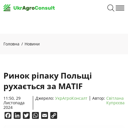
Головна
Новини
Ринок ріпаку Польщі
рухається за MATIF
11:50, 29
Джерело:
УкрАгроКонсалт
Автор:
Світлана
Листопада
Купрєєва
2024
Facebook
LinkedIn
Twitter
WhatsApp
Email
Copy
Link