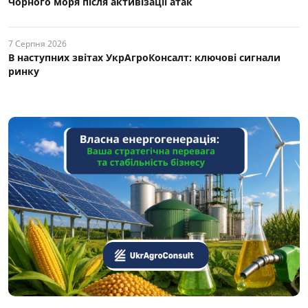
Чорного моря після активізації атак
7 Серпня 2026
В наступних звітах УкрАгроКонсалт: ключові cигнали
ринку