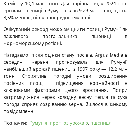
Комісії у 10,4 млн тонн. Для порівняння, у 2024 році
врожай пшениці в Румунії склав 9,29 млн тонн, що на
3,5% менше, ніж у попередньому році.
Очікуваний рекорд може зміцнити позиції Румунії як
важливого постачальника пшениці в
Чорноморському регіоні.
Нагадаємо, після оцінки стану посівів, Argus Media в
середині червня прогнозувала для Румунії
найбільший врожай пшениці з 1997 року — 12,2 млн
тонн. Сприятливі погодні умови, розширення
посівних площ і підвищення врожайності є
ключовими факторами цього зростання. Попри
затримку жнив через холодну весну, тепла та суха
погода сприяє дозріванню зерна, йшлося в їхньому
повідомленні.
Позначки:
Румунія
,
прогноз урожаю
,
пшениця