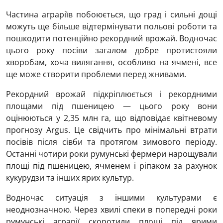
Частина аграріїв побоюється, що град і сильні дощі
можуть ще більше відтермінувати польові роботи та
пошкодити потенційно рекордний врожай. Водночас
цього року посіви загалом добре протистояли
хворобам, хоча вилягання, особливо на ячмені, все
ще може створити проблеми перед жнивами.
Рекордний врожай підкріплюється і рекордними
площами під пшеницею — цього року вони
оцінюються у 2,35 млн га, що відповідає квітневому
прогнозу Argus. Це свідчить про мінімальні втрати
посівів після сівби та протягом зимового періоду.
Останні чотири роки румунські фермери нарощували
площі під пшеницею, ячменем і ріпаком за рахунок
кукурудзи та інших ярих культур.
Водночас ситуація з іншими культурами є
неоднозначною. Через хвилі спеки в попередні роки
румунські аграрії скоротили площі під ярими