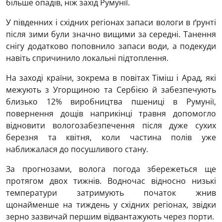
більше опадів, ніж захід Румунії.
У південних і східних регіонах запаси вологи в ґрунті
після зими були значно вищими за середні. Танення
снігу додатково поповнило запаси води, а подекуди
навіть спричинило локальні підтоплення.
На заході країни, зокрема в повітах Тіміш і Арад, які
межують з Угорщиною та Сербією й забезпечують
близько 12% виробництва пшениці в Румунії,
повернення дощів наприкінці травня допомогло
відновити вологозабезпечення після дуже сухих
березня та квітня, коли частина полів уже
наближалася до посушливого стану.
За прогнозами, волога погода збережеться ще
протягом двох тижнів. Водночас відносно низькі
температури затримують початок жнив
щонайменше на тиждень у східних регіонах, звідки
зерно зазвичай першим відвантажують через порти.