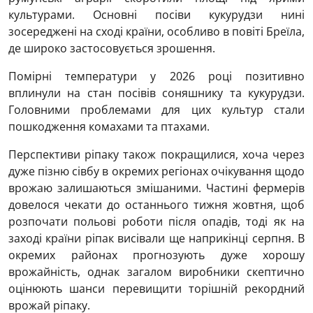
культурами. Основні посіви кукурудзи нині
зосереджені на сході країни, особливо в повіті Бреїла,
де широко застосовується зрошення.
Помірні температури у 2026 році позитивно
вплинули на стан посівів соняшнику та кукурудзи.
Головними проблемами для цих культур стали
пошкодження комахами та птахами.
Перспективи ріпаку також покращилися, хоча через
дуже пізню сівбу в окремих регіонах очікування щодо
врожаю залишаються змішаними. Частині фермерів
довелося чекати до останнього тижня жовтня, щоб
розпочати польові роботи після опадів, тоді як на
заході країни ріпак висівали ще наприкінці серпня. В
окремих районах прогнозують дуже хорошу
врожайність, однак загалом виробники скептично
оцінюють шанси перевищити торішній рекордний
врожай ріпаку.