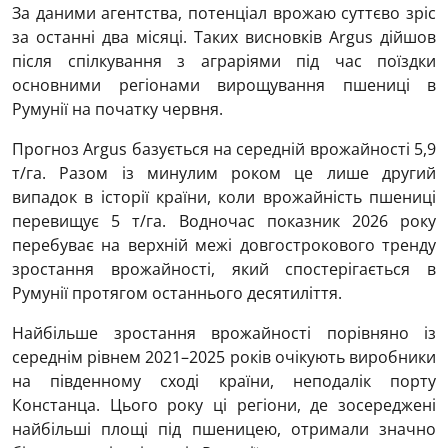
За даними агентства, потенціал врожаю суттєво зріс
за останні два місяці. Таких висновків Argus дійшов
після спілкування з аграріями під час поїздки
основними регіонами вирощування пшениці в
Румунії на початку червня.
Прогноз Argus базується на середній врожайності 5,9
т/га. Разом із минулим роком це лише другий
випадок в історії країни, коли врожайність пшениці
перевищує 5 т/га. Водночас показник 2026 року
перебуває на верхній межі довгострокового тренду
зростання врожайності, який спостерігається в
Румунії протягом останнього десятиліття.
Найбільше зростання врожайності порівняно із
середнім рівнем 2021–2025 років очікують виробники
на південному сході країни, неподалік порту
Констанца. Цього року ці регіони, де зосереджені
найбільші площі під пшеницею, отримали значно