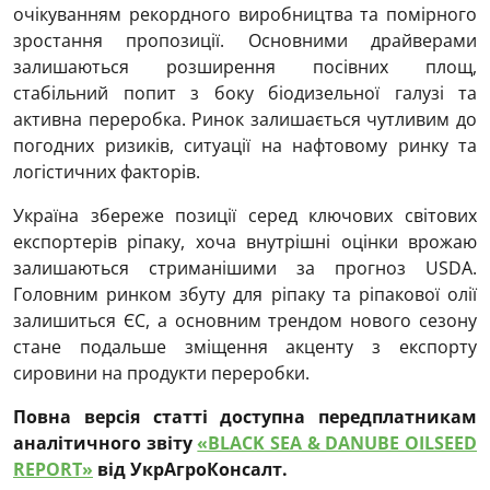
очікуванням рекордного виробництва та помірного
зростання пропозиції. Основними драйверами
залишаються розширення посівних площ,
стабільний попит з боку біодизельної галузі та
активна переробка. Ринок залишається чутливим до
погодних ризиків, ситуації на нафтовому ринку та
логістичних факторів.
Україна збереже позиції серед ключових світових
експортерів ріпаку, хоча внутрішні оцінки врожаю
залишаються стриманішими за прогноз USDA.
Головним ринком збуту для ріпаку та ріпакової олії
залишиться ЄС, а основним трендом нового сезону
стане подальше зміщення акценту з експорту
сировини на продукти переробки.
Повна версія статті доступна передплатникам
аналітичного звіту
«BLACK SEA & DANUBE OILSEED
REPORT»
від УкрАгроКонсалт.