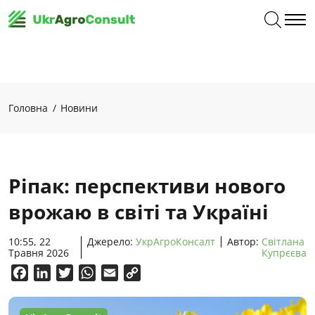
Головна
Новини
Ріпак: перспективи нового
врожаю в світі та Україні
10:55, 22
Джерело:
УкрАгроКонсалт
Автор:
Світлана
Травня 2026
Купрєєва
Facebook
LinkedIn
Twitter
WhatsApp
Email
Copy
Link