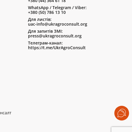
+380 (44) 364 61 18
WhatsApp / Telegram / Viber:
+380 (50) 786 13 10
Для листів:
uac-info@ukragroconsult.org
Для запитів ЗМІ:
press@ukragroconsult.org
Телеграм-канал:
https://t.me/UkrAgroConsult
нсалт