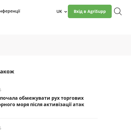
нференції
UK
Вхід в AgriSupp
›
також
6
почала обмежувати рух торгових
рного моря після активізації атак
6