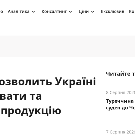
ію
Аналітика
Консалтинг
Ціни
Ексклюзив
Ко
›
›
›
Читайте 
озволить Україні
вати та
8 Серпня 202
Туреччина 
-продукцію
суден до Чо
7 Серпня 202