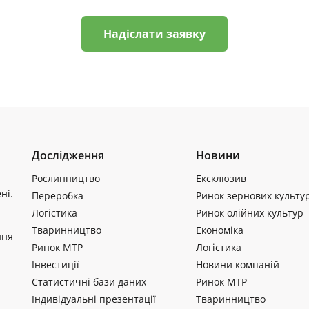
Надіслати заявку
Дослідження
Новини
Рослинництво
Ексклюзив
ні.
Переробка
Ринок зернових культу
Логістика
Ринок олійних культур
Тваринництво
Економіка
ння
Ринок МТР
Логістика
Інвестиції
Новини компаній
Статистичні бази даних
Ринок МТР
Індивідуальні презентації
Тваринництво