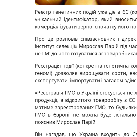
Реєстр генетичних подій уже діє в ЄС (
унікальний ідентифікатор, який вноситьс
комерціалізувати зерно, спочатку його по
Про це розповів співзасновник і дирек
інститут селекції» Мирослав Парій під ча
не-ГМ: до чого готуватися агровиробника
Реєстрація події (конкретна генетична ко
геномі) дозволяє вирощувати сорти, вв
експортувати, імпортувати і загалом здійс
«Реєстрація ГМО в Україні стосується не 
продукції, а відкритого товарообігу з ЄС 
матиме зареєстрованих ГМО, то будь-яки
ГМО в Європі, не можна буде легально 
пояснив Мирослав Парій.
Він нагадав, що Україна входить до Сві