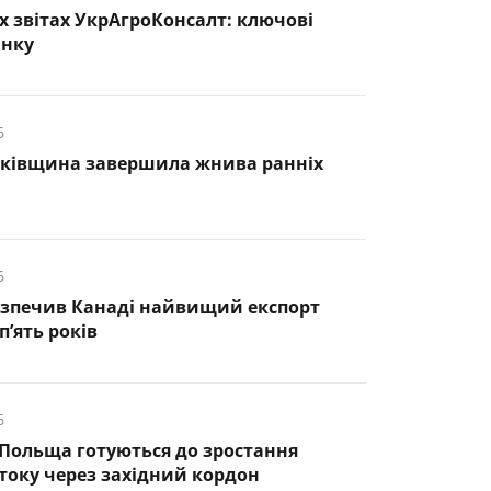
х звітах УкрАгроКонсалт: ключові
инку
6
нківщина завершила жнива ранніх
6
езпечив Канаді найвищий експорт
п’ять років
6
 Польща готуються до зростання
оку через західний кордон