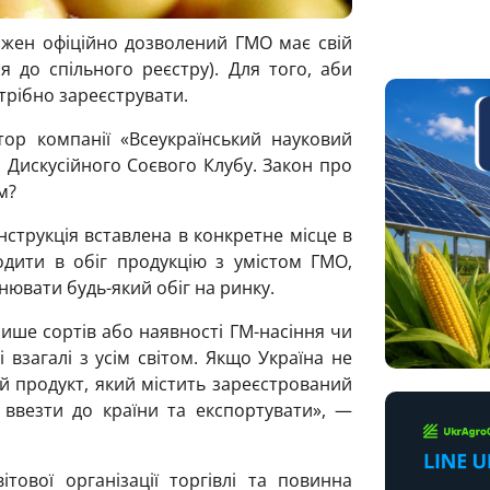
кожен офіційно дозволений ГМО має свій
я до спільного реєстру). Для того, аби
трібно зареєструвати.
тор компанії «Всеукраїнський науковий
с Дискусійного Соєвого Клубу. Закон про
м?
нструкція вставлена в конкретне місце в
одити в обіг продукцію з умістом ГМО,
нювати будь-який обіг на ринку.
лише сортів або наявності ГМ-насіння чи
і взагалі з усім світом. Якщо Україна не
й продукт, який містить зареєстрований
ввезти до країни та експортувати», —
тової організації торгівлі та повинна