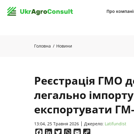
Про компан
Головна
Новини
Реєстрація ГМО д
легально імпорту
експортувати ГМ
13:04, 25 Травня 2026
Джерело:
Latifundist
Facebook
LinkedIn
Twitter
WhatsApp
Email
Copy