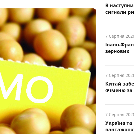
В наступни
cигнали р
7 Серпня 202
Івано-Фра
зернових
7 Серпня 202
Китай заб
ячменю за 
7 Серпня 202
Україна та
вантажопот