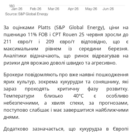
За оцінками Platts (S&P Global Energy), ціни на
пшеницю 11% FOB і CPT Rouen 25 червня зросли до
211 євро/т і 209 євро/т відповідно, що є
максимальним рівнем із середини березня.
Аналітики відзначають, що ринок відреагував на
ризики для врожаю доволі швидко та агресивно.
Брокери повідомляють про вже наявні пошкодження
ярих культур, зокрема кукурудзи та соняшнику, які
зараз проходять критичну фазу розвитку.
Температури близько 40°C є особливо
небезпечними, а хвиля спеки, за прогнозами,
поступово слабшає і має завершитися найближчими
днями.
Додатково зазначається, що кукурудза в Європі