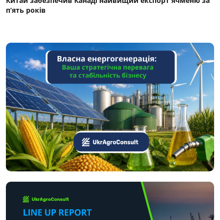
Китай забезпечив Канаді найвищий експорт ячменю за
п’ять років