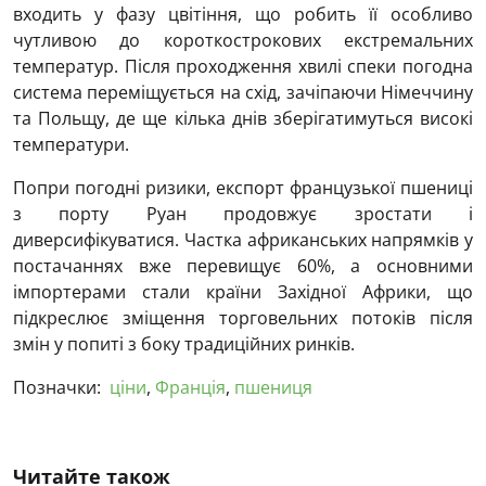
входить у фазу цвітіння, що робить її особливо
чутливою до короткострокових екстремальних
температур. Після проходження хвилі спеки погодна
система переміщується на схід, зачіпаючи Німеччину
та Польщу, де ще кілька днів зберігатимуться високі
температури.
Попри погодні ризики, експорт французької пшениці
з порту Руан продовжує зростати і
диверсифікуватися. Частка африканських напрямків у
постачаннях вже перевищує 60%, а основними
імпортерами стали країни Західної Африки, що
підкреслює зміщення торговельних потоків після
змін у попиті з боку традиційних ринків.
Позначки:
ціни
,
Франція
,
пшениця
Читайте також