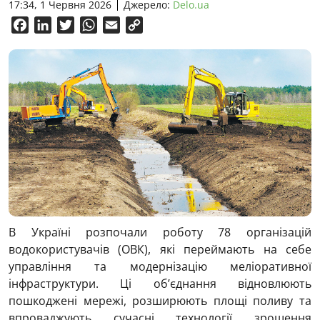
17:34, 1 Червня 2026
Джерело:
Delo.ua
Facebook
LinkedIn
Twitter
WhatsApp
Email
Copy
Link
В Україні розпочали роботу 78 організацій
водокористувачів (ОВК), які переймають на себе
управління та модернізацію меліоративної
інфраструктури. Ці об’єднання відновлюють
пошкоджені мережі, розширюють площі поливу та
впроваджують сучасні технології зрошення