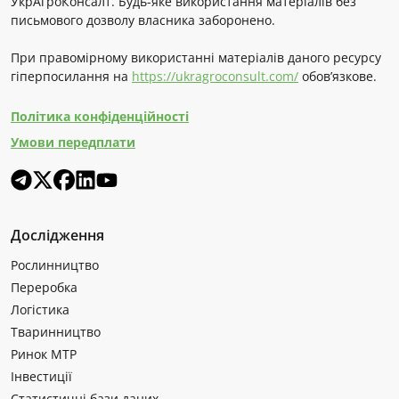
УкрАгроКонсалт. Будь-яке використання матеріалів без
письмового дозволу власника заборонено.
При правомірному використанні матеріалів даного ресурсу
гіперпосилання на
https://ukragroconsult.com/
обов’язкове.
Політика конфіденційності
Умови передплати
Дослідження
Рослинництво
Переробка
Логістика
Тваринництво
Ринок МТР
Інвестиції
Статистичні бази даних