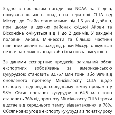
Згідно з прогнозом погоди від NOAA на 7 днів,
очікувана кількість опадів на території США від
Міссурі до Огайо становитиме від 1,5 до 4 дюймів,
при цьому в деяких районах східної Айови та
Вісконсіна очікується від 1 до 2 дюймів. У західній
половині Айови, Міннесоти та більшої частини
північних рівнин на захід від річки Міссурі очікується
незначна кількість опадів або їхня повна відсутність.
За даними експортних продажів, загальний обсяг
експортних зобов’язань за американською
кукурудзою становить 82,767 млн ​​тонн, або 98% від
оновленого прогнозу Мінсільгоспу США щодо
експорту і відповідає середньому темпу продажів у
98%. Обсяг поставок кукурудзи в 64,5 млн тонн
становить 76% від прогнозу Мінсільгоспу США і трохи
відстає від середнього темпу відвантаження в 78%.
Обсяг нових угод з експорту кукурудзи з початку року