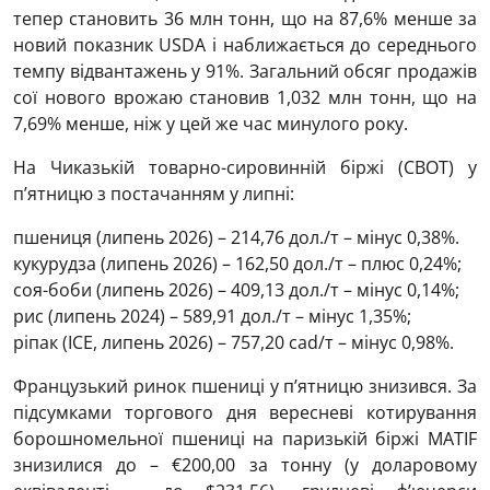
тепер становить 36 млн тонн, що на 87,6% менше за
новий показник USDA і наближається до середнього
темпу відвантажень у 91%. Загальний обсяг продажів
сої нового врожаю становив 1,032 млн тонн, що на
7,69% менше, ніж у цей же час минулого року.
На Чиказькій товарно-сировинній біржі (CBOT) у
п’ятницю з постачанням у липні:
пшениця (липень 2026) – 214,76 дол./т – мінус 0,38%.
кукурудза (липень 2026) – 162,50 дол./т – плюс 0,24%;
соя-боби (липень 2026) – 409,13 дол./т – мінус 0,14%;
рис (липень 2024) – 589,91 дол./т – мінус 1,35%;
ріпак (ICE, липень 2026) – 757,20 cad/т – мінус 0,98%.
Французький ринок пшениці у п’ятницю знизився. За
підсумками торгового дня вересневі котирування
борошномельної пшениці на паризькій біржі MATIF
знизилися до – €200,00 за тонну (у доларовому