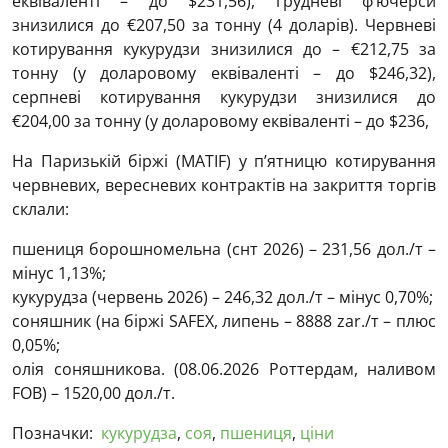
еквіваленті – до $231,56), грудневі ф’ючерси
знизилися до €207,50 за тонну (4 доларів). Червневі
котирування кукурудзи знизилися до – €212,75 за
тонну (у доларовому еквіваленті – до $246,32),
серпневі котирування кукурудзи знизилися до
€204,00 за тонну (у доларовому еквіваленті – до $236,
На Паризькій біржі (МАTIF) у п’ятницю котирування
червневих, вересневих контрактів на закриття торгів
склали:
пшениця борошномельна (снт 2026) – 231,56 дол./т –
мінус 1,13%;
кукурудза (червень 2026) – 246,32 дол./т – мінус 0,70%;
соняшник (на біржі SAFEX, липень – 8888 zar./т – плюс
0,05%;
олія соняшникова. (08.06.2026 Роттердам, наливом
FOB) – 1520,00 дол./т.
Позначки:
кукурудза
,
соя
,
пшениця
,
ціни