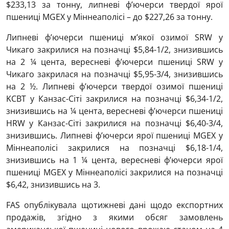
$233,13 за тонну, липневі ф’ючерси твердої ярої
пшениці MGEХ у Міннеаполісі – до $227,26 за тонну.
Липневі ф’ючерси пшениці м’якої озимої SRW у
Чикаго закрилися на позначці $5,84-1/2, знизившись
на 2 ¼ цента, вересневі ф’ючерси пшениці SRW у
Чикаго закрилася на позначці $5,95-3/4, знизившись
на 2 ½. Липневі ф’ючерси твердої озимої пшениці
KCBT у Канзас-Сіті закрилися на позначці $6,34-1/2,
знизившись на ¼ цента, вересневі ф’ючерси пшениці
HRW у Канзас-Сіті закрилися на позначці $6,40-3/4,
знизившись. Липневі ф’ючерси ярої пшениці MGEХ у
Міннеаполісі закрилися на позначці $6,18-1/4,
знизившись на 1 ¼ цента, вересневі ф’ючерси ярої
пшениці MGEХ у Міннеаполісі закрилися на позначці
$6,42, знизившись на 3.
FAS опублікувала щотижневі дані щодо експортних
продажів, згідно з якими обсяг замовлень