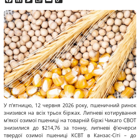
Link
У п’ятницю, 12 червня 2026 року, пшеничний ринок
знизився на всіх трьох біржах. Липневі котирування
м’якої озимої пшениці на товарній біржі Чикаго CBOT
знизилися до $214,76 за тонну, липневі ф’ючерси
твердої озимої пшениці KCBT в Канзас-Сіті – до