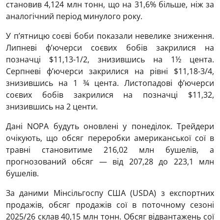
становив 4,124 млн тонн, що на 31,6% більше, ніж за
аналогічний період минулого року.
У п’ятницю соєві боби показали невелике зниження.
Липневі ф’ючерси соєвих бобів закрилися на
позначці $11,13-1/2, знизившись на 1½ цента.
Серпневі ф’ючерси закрилися на рівні $11,18-3/4,
знизившись на 1 ¾ цента. Листопадові ф’ючерси
соєвих бобів закрилися на позначці $11,32,
знизившись на 2 центи.
Дані NOPA будуть оновлені у понеділок. Трейдери
очікують, що обсяг переробки американської сої в
травні становитиме 216,02 млн бушелів, а
прогнозований обсяг — від 207,28 до 223,1 млн
бушелів.
За даними Мінсільгоспу США (USDA) з експортних
продажів, обсяг продажів сої в поточному сезоні
2025/26 склав 40,15 млн тонн. Обсяг відвантажень сої