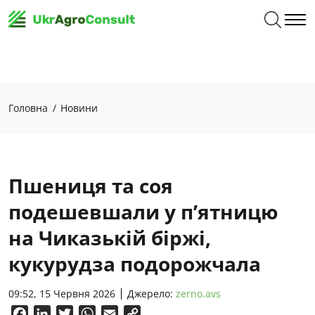
Головна
Новини
Пшениця та соя
подешевшали у п’ятницю
на Чиказькій біржі,
кукурудза подорожчала
09:52, 15 Червня 2026
Джерело:
zerno.avs
Facebook
LinkedIn
Twitter
WhatsApp
Email
Copy