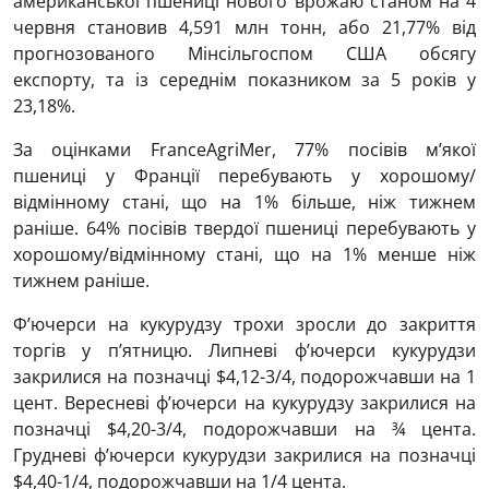
американської пшениці нового врожаю станом на 4
червня становив 4,591 млн тонн, або 21,77% від
прогнозованого Мінсільгоспом США обсягу
експорту, та із середнім показником за 5 років у
23,18%.
За оцінками FranceAgriMer, 77% посівів м’якої
пшениці у Франції перебувають у хорошому/
відмінному стані, що на 1% більше, ніж тижнем
раніше. 64% посівів твердої пшениці перебувають у
хорошому/відмінному стані, що на 1% менше ніж
тижнем раніше.
Ф’ючерси на кукурудзу трохи зросли до закриття
торгів у п’ятницю. Липневі ф’ючерси кукурудзи
закрилися на позначці $4,12-3/4, подорожчавши на 1
цент. Вересневі ф’ючерси на кукурудзу закрилися на
позначці $4,20-3/4, подорожчавши на ¾ цента.
Грудневі ф’ючерси кукурудзи закрилися на позначці
$4,40-1/4, подорожчавши на 1/4 цента.