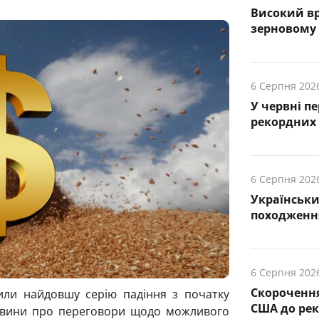
Високий вр
зерновому
6 Серпня 202
У червні п
рекордних 
6 Серпня 202
Українськ
походження
6 Серпня 202
Скорочення
и найдовшу серію падіння з початку
США до рек
новини про переговори щодо можливого