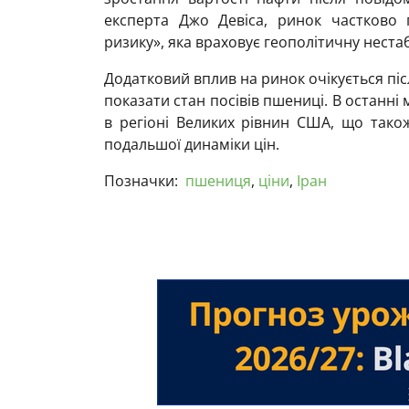
експерта Джо Девіса, ринок частково 
ризику», яка враховує геополітичну нестаб
Додатковий вплив на ринок очікується післ
показати стан посівів пшениці. В останні 
в регіоні Великих рівнин США, що так
подальшої динаміки цін.
Позначки:
пшениця
,
ціни
,
Іран