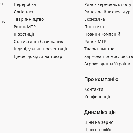
ні.
Переробка
Ринок зернових культу
Логістика
Ринок олійних культур
Тваринництво
Економіка
ння
Ринок МТР
Логістика
Інвестиції
Новини компаній
Статистичні бази даних
Ринок МТР
Індивідуальні презентації
Тваринництво
Цінові довідки на товар
Харчова промисловість
Агрохолдинги України
Про компанію
Контакти
Конференції
Динаміка цін
Ціни на зерно
Ціни на олійні