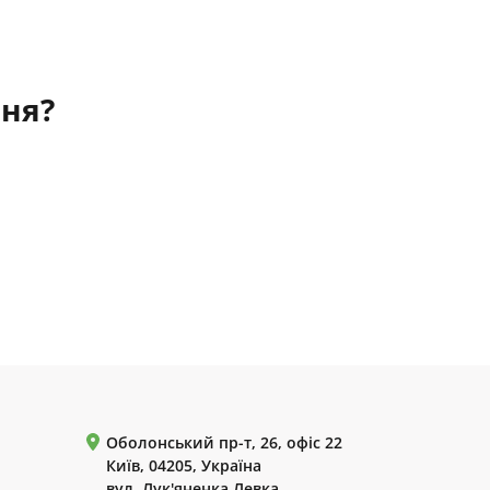
ння?
Оболонський пр-т, 26, офіс 22
Київ, 04205, Україна
вул. Лук'яненка Левка