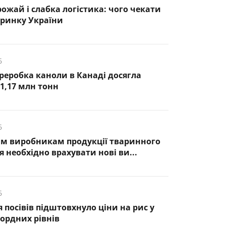
ожай і слабка логістика: чого чекати
 ринку України
6
ереробка каноли в Канаді досягла
1,17 млн тонн
6
им виробникам продукції тваринного
 необхідно врахувати нові ви...
6
 посівів підштовхнуло ціни на рис у
ордних рівнів