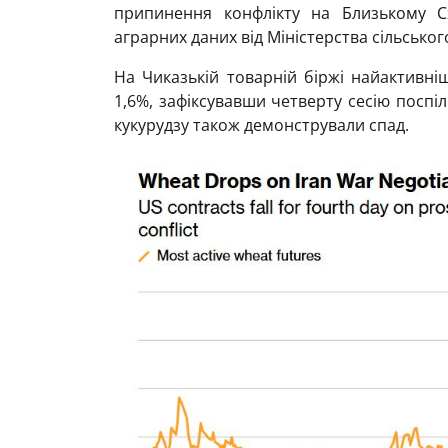
припинення конфлікту на Близькому С
аграрних даних від Міністерства сільсько
На Чиказькій товарній біржі найактивн
1,6%, зафіксувавши четверту сесію поспіл
кукурудзу також демонстрували спад.