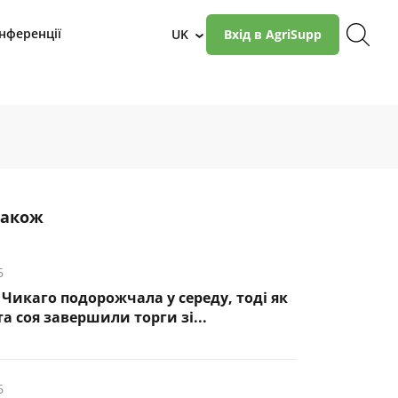
нференції
UK
Вхід в AgriSupp
›
також
6
Чикаго подорожчала у середу, тоді як
а соя завершили торги зі...
6