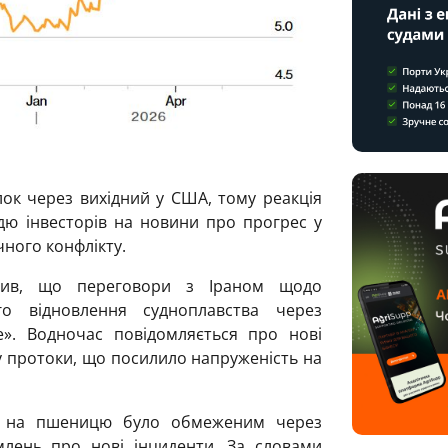
лок через вихідний у США, тому реакція
дю інвесторів на новини про прогрес у
ного конфлікту.
ив, що переговори з Іраном щодо
о відновлення судноплавства через
». Водночас повідомляється про нові
у протоки, що посилило напруженість на
ін на пшеницю було обмеженим через
млень про нові інциденти. За словами