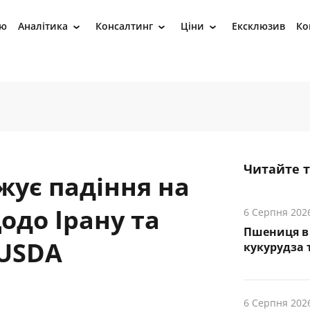
ію
Аналітика
Консалтинг
Ціни
Ексклюзив
Ко
›
›
›
Читайте 
ує падіння на
одо Ірану та
6 Серпня 202
Пшениця в 
 USDA
кукурудза т
6 Серпня 202