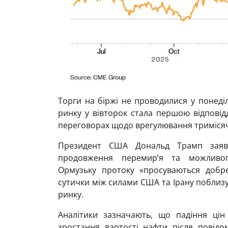
Торги на біржі не проводилися у понеді
ринку у вівторок стала першою відповід
переговорах щодо врегулювання тримісяч
Президент США Дональд Трамп заяв
продовження перемир’я та можливог
Ормузьку протоку «просуваються добре
сутички між силами США та Ірану поблиз
ринку.
Аналітики зазначають, що падіння ц
зростання вартості нафти після повідо