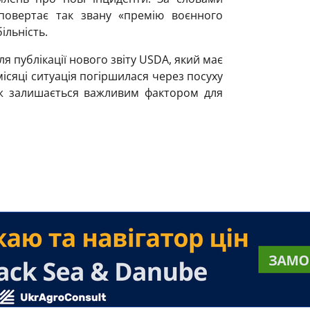
повертає так звану «премію воєнного
ільність.
я публікації нового звіту USDA, який має
місяці ситуація погіршилася через посуху
ож залишається важливим фактором для