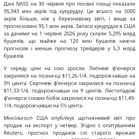
Дані NASS на 30 червня про посівні площі показали
95,343 млн акрів під кукурудзу. Це всього на 5000
акрів більше, ніж у березневому звіті, і вище за
прогнозовані 95,1 млн акрів. Запаси кукурудзи в США
за даними на 1 червня 2026 року склали 5,295 млрд
бушелів, що майже на 120 млн бушелів нижче
прогнозів і менше прогнозу трейдерів у 5,3 млрд
бушелів.
У середу ціни на сою зросли. Липневі ф’ючерси
закрилися на позначці $11,26-1/4, подорожчавши на
9½ цента. Серпневі ф’ючерси закрилися на позначці
$11,33-1/4, подорожчавши на 9 центів. Листопадові
ф’ючерси соєвих бобів закрилися на позначці $11,49-
1/4, подорожчавши на 5½ цента.
Мінсільгосп США опублікує щотижневий звіт про
продаж на експорт у четвер. Згідно з опитуванням
Reuters, прогноз продажів сої старого врожаю