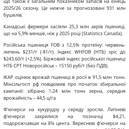
що також є загальним показником запасів на кінець
2025/26 сезону. Це нижче за прогнозовані 931 млн
бушелів.
Канадські фермери засіяли 25,3 млн акрів пшениці,
що на 5,9% менше, ніж у 2025 році (Statistics Canada).
Російська пшениця FOB з 12,5% протеїну: червень-
липень $231/т (-$1/т). Індекс WHFOB (НТБ) зріс до
$243,60/т (+2,5%). Біржовий індекс російської пшениці
НТБ CPT Новоросійськ – 15150 руб/т (без ПДВ).
ІКАР оцінює врожай пшениці в росії в 91,5 млн тонн.
Мінсільгосп рф повідомив про початок збиральної
кампанії: зібрано 1,24 млн тонн зерна, середня
врожайність – 44,5 ц/га
Ф’ючерси на кукурудзу у середу зросли. Липневі
ф’ючерси закрилися на позначці $4,21,
подорожчавши на 8¼ цента. Вересневі ф’ючерси на