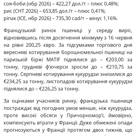
соя-боби (нбр 2026) – 422,27 дол./т – плюс 0,48%;
рис (СНТ 2026) – 653,85 дол./т – плюс 0,41%;
ріпак (ICE, нбр 2026) – 735,30 cad/т – мінус 1,16%.
Французький ринок пшениці у середу виріс,
відновившись після досягнення мінімуму з 16 червня
на рівні 200,25 євро. За підсумками торгового дня
вересневі котирування борошномельної пшениці на
паризькій біржі MATIF піднялися до – €203,00 за
тонну, грудневі ф’ючерси зросли до – €210,75 за
тонну. Серпневі котирування кукурудзи знизилися до
€234,25 за тонну, листопадові котирування кукурудзи
піднялися до – €226,25 за тонну.
За оцінками учасників ринку, французька пшениця
постраждає від погодних умов менше, ніж кукурудза,
проте високі обсяги у Причорномор’ї, ймовірно,
компенсують втрати у Франції. Дуже обмежені опади
прогнозуються у Франції протягом двох тижнів, що