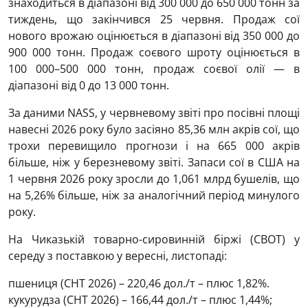
знаходиться в діапазоні від 300 000 до 650 000 тонн за
тиждень, що закінчився 25 червня. Продаж сої
нового врожаю оцінюється в діапазоні від 350 000 до
900 000 тонн. Продаж соєвого шроту оцінюється в
100 000–500 000 тонн, продаж соєвої олії — в
діапазоні від 0 до 13 000 тонн.
За даними NASS, у червневому звіті про посівні площі
навесні 2026 року було засіяно 85,36 ​​млн акрів сої, що
трохи перевищило прогнози і на 665 000 акрів
більше, ніж у березневому звіті. Запаси сої в США на
1 червня 2026 року зросли до 1,061 млрд бушелів, що
на 5,26% більше, ніж за аналогічний період минулого
року.
На Чиказькій товарно-сировинній біржі (CBOT) у
середу з поставкою у вересні, листопаді:
пшениця (СНТ 2026) – 220,46 дол./т – плюс 1,82%.
кукурудза (СНТ 2026) – 166,44 дол./т – плюс 1,44%;