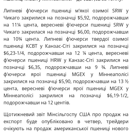
Липневі ф’ючерси пшениці м’якої озимої SRW у
Чикаго закрилися на позначці $5,92, подорожчавши
на 11¼ цента, вересневі ф’ючерси пшениці SRW у
Чикаго закрилася на позначці $6,00, подорожчавши
на 10¾ цента. Липневі ф’ючерси твердої озимої
пшениці KCBT у Канзас-Сіті закрилися на позначці
$6,23-1/4, подорожчавши на 12 ¼ цента, вересневі
ф’ючерси пшениці HRW у Канзас-Сіті закрилися на
позначці $6,35, подорожчавши на 9 ¾. Липневі
ф’ючерси ярої пшениці MGEХ у Міннеаполісі
закрилися на позначці $5,90, подорожчавши на 13 ½
цента, вересневі ф’ючерси ярої пшениці MGEХ у
Міннеаполісі закрилися на позначці $6,19-1/2,
подорожчавши на 12 центів.
Щотижневий звіт Мінсільгоспу США про продаж на
експорт буде опубліковано в четвер, трейдери
очікують на продаж американської пшениці нового