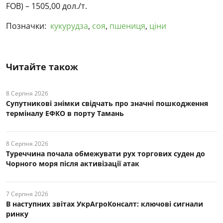
FOB) – 1505,00 дол./т.
Позначки:
кукурудза
,
соя
,
пшениця
,
ціни
Читайте також
8 Серпня 2026
Супутникові знімки свідчать про значні пошкодження
терміналу ЕФКО в порту Тамань
8 Серпня 2026
Туреччина почала обмежувати рух торгових суден до
Чорного моря після активізації атак
7 Серпня 2026
В наступних звітах УкрАгроКонсалт: ключові cигнали
ринку