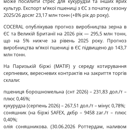
може посилити стрес для кукурудзи та інших ярих
культур. Експорт м’якої пшениці з ЄС з початку сезону
2025/26 досяг 23,17 млн тонн (+8% рік до року).
COCERAL опублікував прогноз виробництва зерна в
ЄС та Великій Британії на 2026 рік — 295,5 млн тонн,
що на 5% нижче за рівень 2025 року. Прогноз
виробництва м’якої пшениці в ЄС підвищено до 143,7
млн тонн.
На Паризькій біржі (МАTIF) у середу котирування
серпневих, вересневих контрактів на закриття торгів
склали:
пшениця борошномельна (снт 2026) – 231,83 дол./т –
плюс 0,46%;
кукурудза (серпень 2026) – 267,51 дол./т – мінус 0,78%;
соняшник (на біржі SAFEX, дкбр – 9458 zar./т – плюс
0,40%;
олія соняшникова. (30.06.2026 Роттердам, наливом