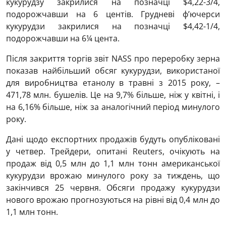
кукурудзу закрилися на позначці $4,22-3/4,
подорожчавши на 6 центів. Грудневі ф’ючерси
кукурудзи закрилися на позначці $4,42-1/4,
подорожчавши на 6¼ цента.
Після закриття торгів звіт NASS про переробку зерна
показав найбільший обсяг кукурудзи, використаної
для виробництва етанолу в травні з 2015 року, –
471,78 млн. бушелів. Це на 9,7% більше, ніж у квітні, і
на 6,16% більше, ніж за аналогічний період минулого
року.
Дані щодо експортних продажів будуть опубліковані
у четвер. Трейдери, опитані Reuters, очікують на
продаж від 0,5 млн до 1,1 млн тонн американської
кукурудзи врожаю минулого року за тиждень, що
закінчився 25 червня. Обсяги продажу кукурудзи
нового врожаю прогнозуються на рівні від 0,4 млн до
1,1 млн тонн.