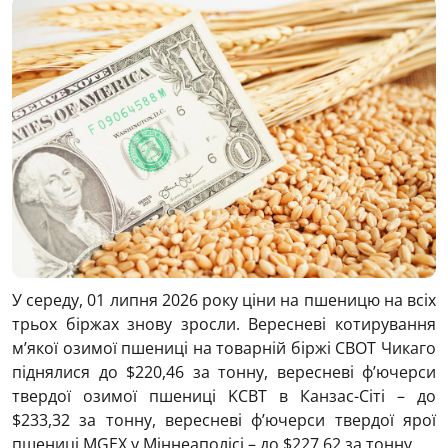
У середу, 01 липня 2026 року ціни на пшеницю на всіх
трьох біржах знову зросли. Вересневі котирування
м’якої озимої пшениці на товарній біржі CBOT Чикаго
піднялися до $220,46 за тонну, вересневі ф’ючерси
твердої озимої пшениці KCBT в Канзас-Сіті – до
$233,32 за тонну, вересневі ф’ючерси твердої ярої
пшениці MGEХ у Міннеаполісі – до $227,62 за тонну.