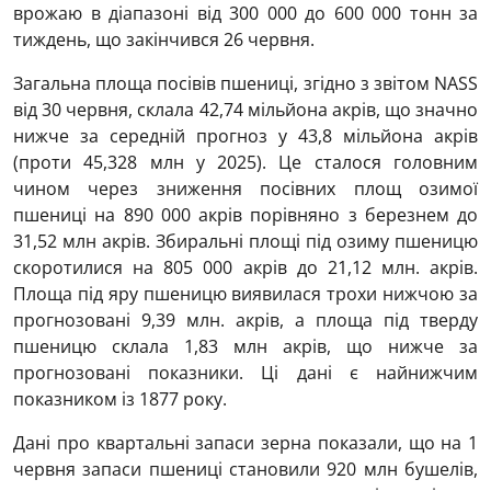
врожаю в діапазоні від 300 000 до 600 000 тонн за
тиждень, що закінчився 26 червня.
Загальна площа посівів пшениці, згідно з звітом NASS
від 30 червня, склала 42,74 мільйона акрів, що значно
нижче за середній прогноз у 43,8 мільйона акрів
(проти 45,328 млн у 2025). Це сталося головним
чином через зниження посівних площ озимої
пшениці на 890 000 акрів порівняно з березнем до
31,52 млн акрів. Збиральні площі під озиму пшеницю
скоротилися на 805 000 акрів до 21,12 млн. акрів.
Площа під яру пшеницю виявилася трохи нижчою за
прогнозовані 9,39 млн. акрів, а площа під тверду
пшеницю склала 1,83 млн акрів, що нижче за
прогнозовані показники. Ці дані є найнижчим
показником із 1877 року.
Дані про квартальні запаси зерна показали, що на 1
червня запаси пшениці становили 920 млн бушелів,