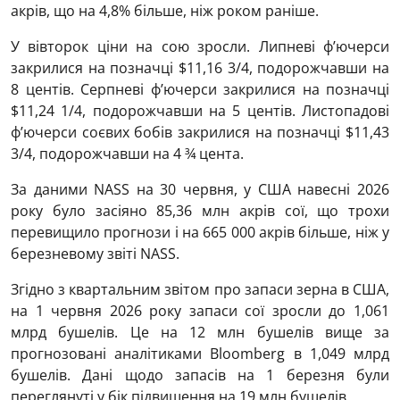
акрів, що на 4,8% більше, ніж роком раніше.
У вівторок ціни на сою зросли. Липневі ф’ючерси
закрилися на позначці $11,16 3/4, подорожчавши на
8 центів. Серпневі ф’ючерси закрилися на позначці
$11,24 1/4, подорожчавши на 5 центів. Листопадові
ф’ючерси соєвих бобів закрилися на позначці $11,43
3/4, подорожчавши на 4 ¾ цента.
За даними NASS на 30 червня, у США навесні 2026
року було засіяно 85,36 ​​млн акрів сої, що трохи
перевищило прогнози і на 665 000 акрів більше, ніж у
березневому звіті NASS.
Згідно з квартальним звітом про запаси зерна в США,
на 1 червня 2026 року запаси сої зросли до 1,061
млрд бушелів. Це на 12 млн бушелів вище за
прогнозовані аналітиками Bloomberg в 1,049 млрд
бушелів. Дані щодо запасів на 1 березня були
переглянуті у бік підвищення на 19 млн бушелів.