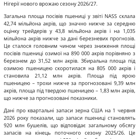
Нігерії нового врожаю сезону 2026/27.
Загальна площа посівів пшениці у звіті NASS склала
42,74 мільйона акрів, що значно нижче за середню
оцінку трейдерів у 43,8 мільйона акрів і на 1,035
мільйона акрів нижче за дані березневих прогнозів.
Це сталося головним чином через зниження площі
посівів пшениці озимої на 890 000 акрів порівняно з
березнем до 31,52 млн акрів. Збиральна площа під
озимою пшеницею скоротилася на 805 000 акрів і
становила 21,12 млн акрів. Площа під ярою
пшеницею – трохи нижче за прогнозовані 9,39 млн
акрів, площа під твердою пшеницею – 1,83 млн акрів,
що нижче за прогнозовані показники.
Дані про квартальні запаси зерна США на 1 червня
2026 року показали, що запаси пшениці становлять
920 млн бушелів, що відповідає загальному обсягу
запасів на кінець поточного сезону 2025/26. Це