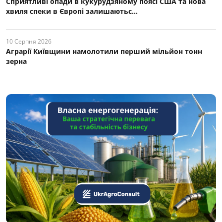
Сприятливі опади в кукурудзяному поясі США та нова
хвиля спеки в Європі залишаютьс...
10 Серпня 2026
Аграрії Київщини намолотили перший мільйон тонн
зерна