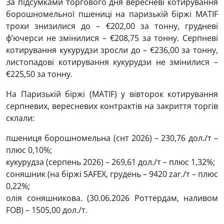
За підсумками торгового дня вересневі котирування
борошномельної пшениці на паризькій біржі MATIF
трохи знизилися до – €202,00 за тонну, грудневі
ф’ючерси не змінилися – €208,75 за тонну. Серпневі
котирування кукурудзи зросли до – €236,00 за тонну,
листопадові котирування кукурудзи не змінилися –
€225,50 за тонну.
На Паризькій біржі (МАTIF) у вівторок котирування
серпневих, вересневих контрактів на закриття торгів
склали:
пшениця борошномельна (снт 2026) – 230,76 дол./т –
плюс 0,10%;
кукурудза (серпень 2026) – 269,61 дол./т – плюс 1,32%;
соняшник (на біржі SAFEX, грудень – 9420 zar./т – плюс
0,22%;
олія соняшникова. (30.06.2026 Роттердам, наливом
FOB) – 1505,00 дол./т.