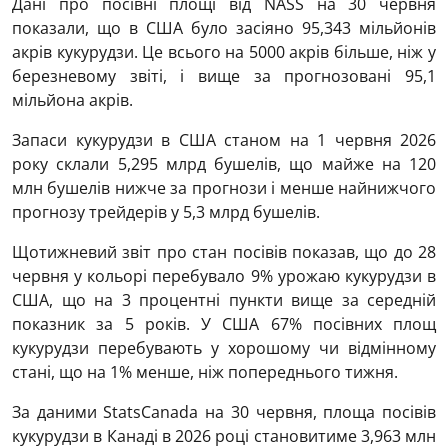
Дані про посівні площі від NASS на 30 червня
показали, що в США було засіяно 95,343 мільйонів
акрів кукурудзи. Це всього на 5000 акрів більше, ніж у
березневому звіті, і вище за прогнозовані 95,1
мільйона акрів.
Запаси кукурудзи в США станом на 1 червня 2026
року склали 5,295 млрд бушелів, що майже на 120
млн бушелів нижче за прогнози і менше найнижчого
прогнозу трейдерів у 5,3 млрд бушелів.
Щотижневий звіт про стан посівів показав, що до 28
червня у кольорі перебувало 9% урожаю кукурудзи в
США, що на 3 процентні пункти вище за середній
показник за 5 років. У США 67% посівних площ
кукурудзи перебувають у хорошому чи відмінному
стані, що на 1% менше, ніж попереднього тижня.
За даними StatsCanada на 30 червня, площа посівів
кукурудзи в Канаді в 2026 році становитиме 3,963 млн