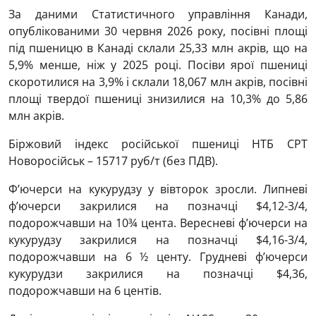
За даними Статистичного управління Канади,
опублікованими 30 червня 2026 року, посівні площі
під пшеницю в Канаді склали 25,33 млн акрів, що на
5,9% менше, ніж у 2025 році. Посіви ярої пшениці
скоротилися на 3,9% і склали 18,067 млн ​​акрів, посівні
площі твердої пшениці знизилися на 10,3% до 5,86
млн акрів.
Біржовий індекс російської пшениці НТБ CPT
Новоросійськ – 15717 руб/т (без ПДВ).
Ф’ючерси на кукурудзу у вівторок зросли. Липневі
ф’ючерси закрилися на позначці $4,12-3/4,
подорожчавши на 10¾ цента. Вересневі ф’ючерси на
кукурудзу закрилися на позначці $4,16-3/4,
подорожчавши на 6 ½ центу. Грудневі ф’ючерси
кукурудзи закрилися на позначці $4,36,
подорожчавши на 6 центів.