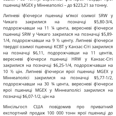
пшениці MGEХ у Міннеаполісі – до $223,21 за тонну.
Липневі ф’ючерси пшениці м’якої озимої SRW у
Чикаго закрилися на позначці $5,80-3/4,
подорожчавши на 11 ¼ цента, вересневі ф’ючерси
пшениці SRW у Чикаго закрилася на позначці $5,89-
1/4, подорожчавши на 9 ½ центу. Липневі ф’ючерси
твердої озимої пшениці KCBT у Канзас-Сіті закрилися
на позначці $6,11, подорожчавши на 11 центів,
вересневі ф’ючерси пшениці HRW у Канзас-Сіті
закрилися на позначці $6,25-1/4, подорожчавши на
10 ½ цін. Липневі ф’ючерси ярої пшениці MGEХ у
Міннеаполісі закрилися на позначці $5,77-1/2,
подорожчавши на 30 ¾ цента, вересневі ф’ючерси
ярої пшениці MGEХ у Міннеаполісі закрилися на
позначці $6,07-1/2, цін на
Мінсільгосп США повідомив про приватний
експортний продаж 100 000 тонн ярої пшениці до