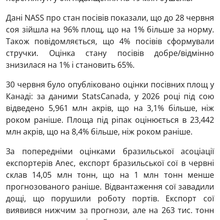
Дані NASS про стан посівів показали, що до 28 червня
соя зійшла на 96% площ, що на 1% більше за норму.
Також повідомляється, що 4% посівів сформували
стручки. Оцінка стану посівів добре/відмінно
знизилася на 1% і становить 65%.
30 червня було опубліковано оцінки посівних площ у
Канаді: за даними StatsCanada, у 2026 році під сою
відведено 5,961 млн акрів, що на 3,1% більше, ніж
роком раніше. Площа під ріпак оцінюється в 23,442
млн акрів, що на 8,4% більше, ніж роком раніше.
За попередніми оцінками бразильської асоціації
експортерів Anec, експорт бразильської сої в червні
склав 14,05 млн тонн, що на 1 млн тонн менше
прогнозованого раніше. Відвантаження сої завадили
дощі, що порушили роботу портів. Експорт сої
виявився нижчим за прогнози, але на 263 тис. тонн