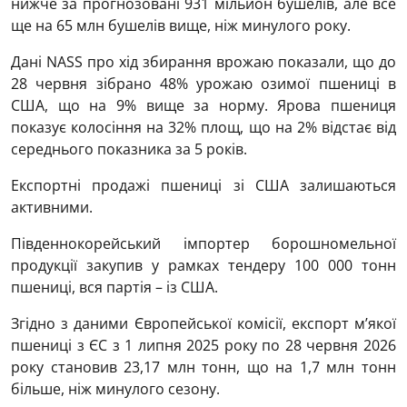
нижче за прогнозовані 931 мільйон бушелів, але все
ще на 65 млн бушелів вище, ніж минулого року.
Дані NASS про хід збирання врожаю показали, що до
28 червня зібрано 48% урожаю озимої пшениці в
США, що на 9% вище за норму. Ярова пшениця
показує колосіння на 32% площ, що на 2% відстає від
середнього показника за 5 років.
Експортні продажі пшениці зі США залишаються
активними.
Південнокорейський імпортер борошномельної
продукції закупив у рамках тендеру 100 000 тонн
пшениці, вся партія – із США.
Згідно з даними Європейської комісії, експорт м’якої
пшениці з ЄС з 1 липня 2025 року по 28 червня 2026
року становив 23,17 млн ​​тонн, що на 1,7 млн ​​тонн
більше, ніж минулого сезону.