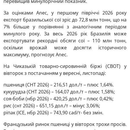
перевищив минулорічний показник.
За оцінками Anec, у першому півріччі 2026 року
експорт бразильської сої зріс до 72,8 млн тонн, що на
7% більше у порівнянні з аналогічним періодом
минулого року. За весь 2026 рік Бразилія може
експортувати рекордні обсяги сої – 110 млн тонн,
оскільки врожай може досягти історичного
максимуму, прогнозує Anec.
На Чиказькій товарно-сировинній біржі (CBOT) у
вівторок з постачанням у вересні, листопаді:
пшениця (СНТ 2026) – 216,51 дол./т – плюс 1,64%.
кукурудза (СНТ 2026) – 164,07 дол./т – плюс 1,58%;
соя-боби (нбр 2026) – 420,25 дол./т – плюс 0,42%;
рис (снт 2026) – 651,15 дол./т – мінус 3,06%;
ріпак (ICE, нбр 2026) – 743,90 cad/т- без змін.
Французький ринок пшениці у вівторок трохи просів.