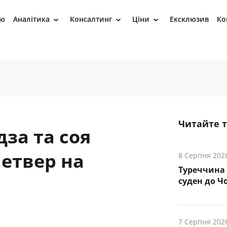
ію
Аналітика
Консалтинг
Ціни
Ексклюзив
Ко
›
›
›
Читайте 
за та соя
етвер на
8 Серпня 202
Туреччина 
суден до Чо
7 Серпня 202