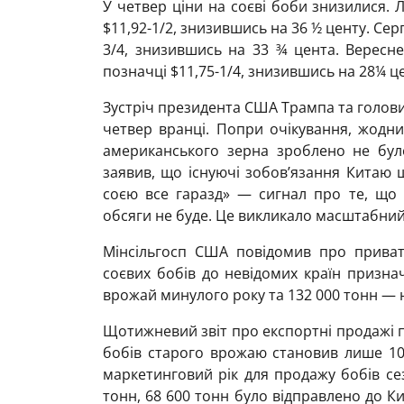
У четвер ціни на соєві боби знизилися. 
$11,92-1/2, знизившись на 36 ½ центу. Сер
3/4, знизившись на 33 ¾ цента. Вересне
позначці $11,75-1/4, знизившись на 28¼ ц
Зустріч президента США Трампа та голови 
четвер вранці. Попри очікування, жодни
американського зерна зроблено не було
заявив, що існуючі зобов’язання Китаю 
соєю все гаразд» — сигнал про те, що 
обсяги не буде. Це викликало масштабний
Мінсільгосп США повідомив про прива
соєвих бобів до невідомих країн призна
врожай минулого року та 132 000 тонн — 
Щотижневий звіт про експортні продажі п
бобів старого врожаю становив лише 10
маркетинговий рік для продажу бобів сез
тонн, 68 600 тонн було відправлено до Ки