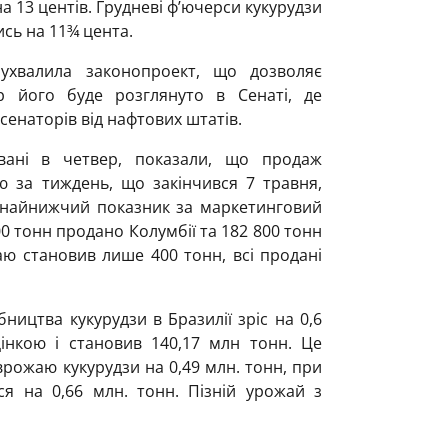
на 13 центів. Грудневі ф’ючерси кукурудзи
ись на 11¾ цента.
ухвалила законопроект, що дозволяє
р його буде розглянуто в Сенаті, де
сенаторів від нафтових штатів.
овані в четвер, показали, що продаж
ю за тиждень, що закінчився 7 травня,
 найнижчий показник за маркетинговий
00 тонн продано Колумбії та 182 800 тонн
аю становив лише 400 тонн, всі продані
ицтва кукурудзи в Бразилії зріс на 0,6
кою і становив 140,17 млн ​​тонн. Це
рожаю кукурудзи на 0,49 млн. тонн, при
я на 0,66 млн. тонн. Пізній урожай з