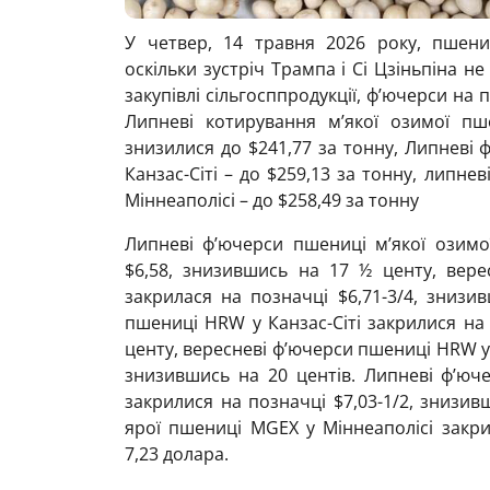
У четвер, 14 травня 2026 року, пшени
оскільки зустріч Трампа і Сі Цзіньпіна 
закупівлі сільгосппродукції, ф’ючерси на
Липневі котирування м’якої озимої пш
знизилися до $241,77 за тонну, Липневі 
Канзас-Сіті – до $259,13 за тонну, липне
Міннеаполісі – до $258,49 за тонну
Липневі ф’ючерси пшениці м’якої озимо
$6,58, знизившись на 17 ½ центу, вер
закрилася на позначці $6,71-3/4, знизи
пшениці HRW у Канзас-Сіті закрилися на 
центу, вересневі ф’ючерси пшениці HRW у 
знизившись на 20 центів. Липневі ф’юч
закрилися на позначці $7,03-1/2, знизив
ярої пшениці MGEХ у Міннеаполісі закри
7,23 долара.