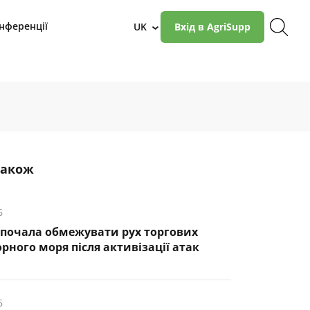
нференції
UK
Вхід в AgriSupp
›
також
6
почала обмежувати рух торгових
рного моря після активізації атак
6