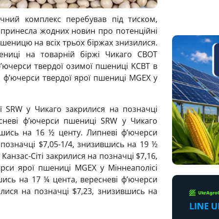
чний комплекс перебував під тиском,
не принесла жодних новин про потенційні
 пшеницю на всіх трьох біржах знизилися.
ениці на товарній біржі Чикаго CBOT
ф’ючерси твердої озимої пшениці KCBT в
ві ф’ючерси твердої ярої пшениці MGEХ у
ї SRW у Чикаго закрилися на позначці
есневі ф’ючерси пшениці SRW у Чикаго
вшись на 16 ½ центу. Липневі ф’ючерси
позначці $7,05-1/4, знизившись на 19 ½
Канзас-Сіті закрилися на позначці $7,16,
ерси ярої пшениці MGEХ у Міннеаполісі
шись на 17 ¼ цента, вересневі ф’ючерси
лися на позначці $7,23, знизившись на