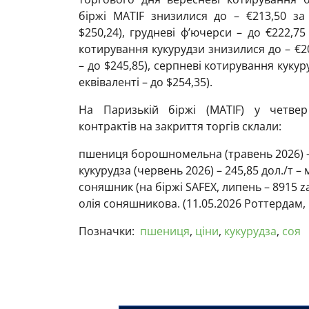
біржі MATIF знизилися до – €213,50 за
$250,24), грудневі ф’ючерси – до €222,75
котирування кукурудзи знизилися до – €20
– до $245,85), серпневі котирування кукур
еквіваленті – до $254,35).
На Паризькій біржі (МАTIF) у четвер
контрактів на закриття торгів склали:
пшениця борошномельна (травень 2026) – 2
кукурудза (червень 2026) – 245,85 дол./т – 
соняшник (на біржі SAFEX, липень – 8915 zar
олія соняшникова. (11.05.2026 Роттердам, 
Позначки:
пшениця
,
ціни
,
кукурудза
,
соя