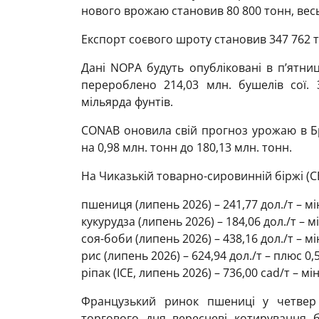
нового врожаю становив 80 800 тонн, весь
Експорт соєвого шроту становив 347 762 
Дані NOPA будуть опубліковані в п’ятниц
перероблено 214,03 млн. бушелів сої. 
мільярда фунтів.
CONAB оновила свій прогноз урожаю в Бр
на 0,98 млн. тонн до 180,13 млн. тонн.
На Чиказькій товарно-сировинній біржі (C
пшениця (липень 2026) – 241,77 дол./т – мі
кукурудза (липень 2026) – 184,06 дол./т – м
соя-боби (липень 2026) – 438,16 дол./т – мі
рис (липень 2026) – 624,94 дол./т – плюс 0,
ріпак (ICE, липень 2026) – 736,00 cad/т – мі
Французький ринок пшениці у четвер
торгового дня вересневі котирування 