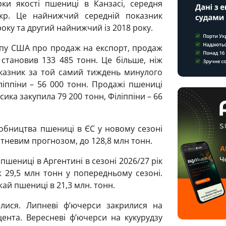
ки якості пшениці в Канзасі, середня
акр. Це найнижчий середній показник
року та другий найнижчий із 2018 року.
оспу США про продаж на експорт, продаж
становив 133 485 тонн. Це більше, ніж
казник за той самий тиждень минулого
іліппіни – 56 000 тонн. Продажі пшениці
ика закупила 79 200 тонн, Філіппіни – 66
обництва пшениці в ЄС у новому сезоні
вітневим прогнозом, до 128,8 млн тонн.
шениці в Аргентині в сезоні 2026/27 рік
 29,5 млн тонн у попередньому сезоні.
ай пшениці в 21,3 млн. тонн.
лися. Липневі ф’ючерси закрилися на
цента. Вересневі ф’ючерси на кукурудзу