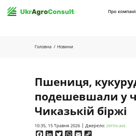
Про компан
Головна
Новини
Пшениця, кукуруд
подешевшали у ч
Чиказькій біржі
10:35, 15 Травня 2026
Джерело:
zerno.avs
Facebook
LinkedIn
Twitter
WhatsApp
Email
Copy