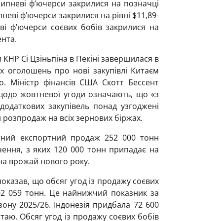
Липневі ф’ючерси закрилися на позначці
пневі ф’ючерси закрилися на рівні $11,89-
ві ф’ючерси соєвих бобів закрилися на
ента.
КНР Сі Цзіньпіна в Пекіні завершилася в
х оголошень про нові закупівлі Китаєм
. Міністр фінансів США Скотт Бессент
щодо жовтневої угоди означають, що «з
додаткових закупівель понад узгоджені
 розпродаж на всіх зернових біржах.
тний експортний продаж 252 000 тонн
чення, з яких 120 000 тонн припадає на
на врожай нового року.
оказав, що обсяг угод із продажу соєвих
2 059 тонн. Це найнижчий показник за
ону 2025/26. Індонезія придбала 72 600
таю. Обсяг угод із продажу соєвих бобів