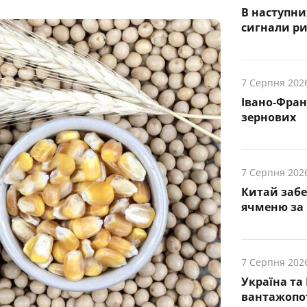
В наступни
cигнали р
7 Серпня 202
Івано-Фра
зернових
7 Серпня 202
Китай заб
ячменю за 
7 Серпня 202
Україна та
вантажопот