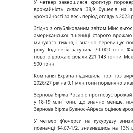
У четвер завершився кроп-тур поровер
врожайність склала 38,9 бушелів на 
урожайності за весь період огляду з 2023 
Згідно з опублікованим звітом Мінсільг
американської пшениці старого врожаю 
минулого тижня, і значно перевищує по
року. Індонезія закупила 70 000 тонн, Ф
нового врожаю склали 221 143 тонни. Мекс
500 тонн.
Компанія Expana підвищила прогноз вир
2026/27 рік на 0,1 млн тонн порівняно з к
Зернова біржа Росаріо прогнозує врожай п
у 18-19 млн тонн, що значно менше, ніж
Зернова біржа Буенос-Айреса оцінює врож
У четвер ф’ючерси на кукурудзу знизи
позначці $4,67-1/2, знизившись на 13¼ 