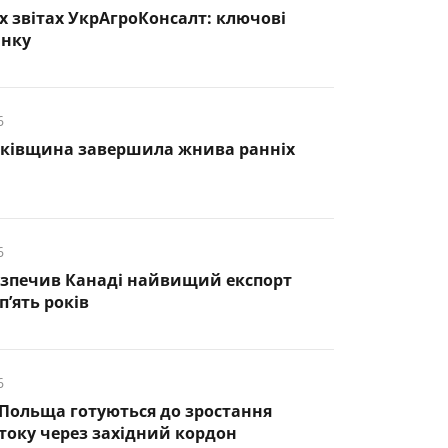
х звітах УкрАгроКонсалт: ключові
инку
6
нківщина завершила жнива ранніх
6
езпечив Канаді найвищий експорт
п’ять років
6
 Польща готуються до зростання
оку через західний кордон