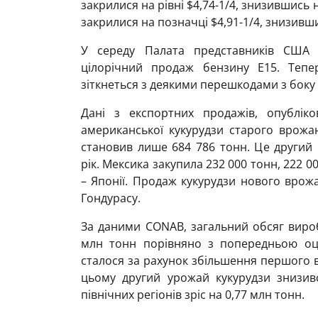
закрилися на рівні $4,74-1/4, знизившись 
закрилися на позначці $4,91-1/4, знизивш
У середу Палата представників США 
цілорічний продаж бензину E15. Тепе
зіткнеться з деякими перешкодами з боку 
Дані з експортних продажів, опублік
американської кукурудзи старого врожа
становив лише 684 786 тонн. Це другий
рік. Мексика закупила 232 000 тонн, 222 0
– Японії. Продаж кукурудзи нового врож
Гондурасу.
За даними CONAB, загальний обсяг виробн
млн тонн порівняно з попередньою оцін
сталося за рахунок збільшення першого в
цьому другий урожай кукурудзи знизивс
північних регіонів зріс на 0,77 млн ​​тонн.