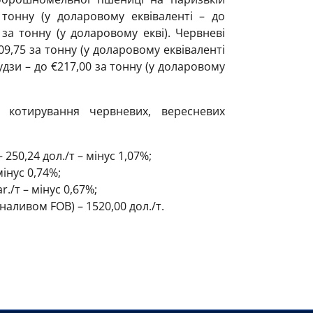
 тонну (у доларовому еквіваленті – до
 за тонну (у доларовому екві). Червневі
9,75 за тонну (у доларовому еквіваленті
удзи – до €217,00 за тонну (у доларовому
 котирування червневих, вересневих
50,24 дол./т – мінус 1,07%;
мінус 0,74%;
./т – мінус 0,67%;
наливом FOB) – 1520,00 дол./т.