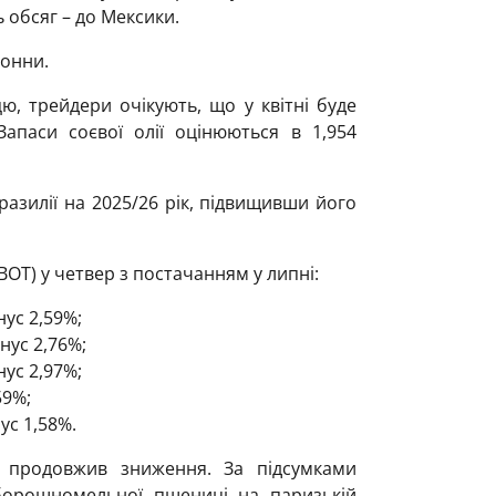
 обсяг – до Мексики.
тонни.
ю, трейдери очікують, що у квітні буде
Запаси соєвої олії оцінюються в 1,954
азилії на 2025/26 рік, підвищивши його
BOT) у четвер з постачанням у липні:
нус 2,59%;
інус 2,76%;
нус 2,97%;
59%;
нус 1,58%.
 продовжив зниження. За підсумками
борошномельної пшениці на паризькій