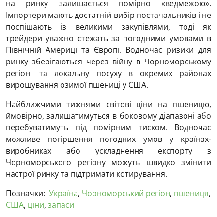
на ринку залишається помірно «ведмежою».
Імпортери мають достатній вибір постачальників і не
поспішають із великими закупівлями, тоді як
трейдери уважно стежать за погодними умовами в
Північній Америці та Європі. Водночас ризики для
ринку зберігаються через війну в Чорноморському
регіоні та локальну посуху в окремих районах
вирощування озимої пшениці у США.
Найближчими тижнями світові ціни на пшеницю,
ймовірно, залишатимуться в боковому діапазоні або
перебуватимуть під помірним тиском. Водночас
можливе погіршення погодних умов у країнах-
виробниках або ускладнення експорту з
Чорноморського регіону можуть швидко змінити
настрої ринку та підтримати котирування.
Позначки:
Україна
,
Чорноморський регіон
,
пшениця
,
США
,
ціни
,
запаси