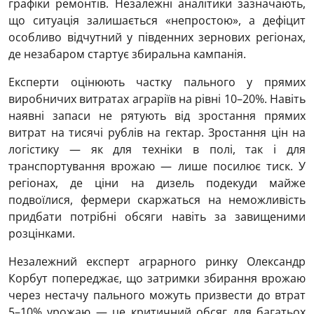
графіки ремонтів. Незалежні аналітики зазначають,
що ситуація залишається «непростою», а дефіцит
особливо відчутний у південних зернових регіонах,
де незабаром стартує збиральна кампанія.
Експерти оцінюють частку пального у прямих
виробничих витратах аграріїв на рівні 10–20%. Навіть
наявні запаси не рятують від зростання прямих
витрат на тисячі рублів на гектар. Зростання цін на
логістику — як для техніки в полі, так і для
транспортування врожаю — лише посилює тиск. У
регіонах, де ціни на дизель подекуди майже
подвоїлися, фермери скаржаться на неможливість
придбати потрібні обсяги навіть за завищеними
розцінками.
Незалежний експерт аграрного ринку Олександр
Корбут попереджає, що затримки збирання врожаю
через нестачу пального можуть призвести до втрат
5–10% урожаю — це критичний обсяг для багатьох