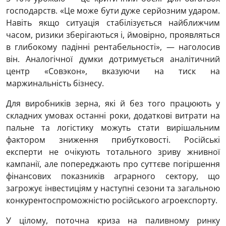
господарств. «Це може бути дуже серйозним ударом.
Навіть якщо ситуація стабілізується найближчим
часом, ризики зберігаються і, ймовірно, проявляться
в глибокому падінні рентабельності», — наголосив
він. Аналогічної думки дотримується аналітичний
центр «Совэкон», вказуючи на тиск на
маржинальність бізнесу.
Для виробників зерна, які й без того працюють у
складних умовах останні роки, додаткові витрати на
пальне та логістику можуть стати вирішальним
фактором зниження прибутковості. Російські
експерти не очікують тотального зриву жнивної
кампанії, але попереджають про суттєве погіршення
фінансових показників аграрного сектору, що
загрожує інвестиціям у наступні сезони та загальною
конкурентоспроможністю російського агроекспорту.
У цілому, поточна криза на паливному ринку