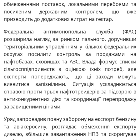
обмеженнями поставок, локальними перебоями та
посиленим державним контролем, що вже
призводить до додаткових витрат на гектар.
Федеральна антимонопольна служба (ФАС)
розширила нагляд за ринком пального, доручивши
територіальним управлінням у кількох федеральних
округах посилити контроль за продажами на
нафтобазах, сховищах та АЗС. Влада формує списки
сільгосппідприємств з оцінкою їхніх потреб, але
експерти попереджають, що ці заходи можуть
виявитися запізнілими. Ситуація ускладнюється
справою проти трьох нафтотрейдерів за підозрою в
антиконкурентних діях та координації перепродажу
за завищеними цінами.
Уряд запровадив повну заборону на експорт бензину
та авіакеросину, розглядає обмеження експорту
дизелю, збільшив завантаження НПЗ та скоригував