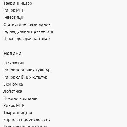
Тваринництво
Ринок МТР
Інвестиції
Статистичні бази даних
Індивідуальні презентації
Цінові довідки на товар
Новини
Ексклюзив
Ринок зернових культур
Ринок олійних культур
Економіка
Логістика
Новини компаній
Ринок МТР
Тваринництво
Харчова промисловість
Агрохолдинги України