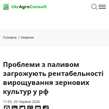
Головна
Новини
Проблеми з паливом
загрожують рентабельності
вирощування зернових
культур у рф
11:55, 25 Червня 2026
Facebook
LinkedIn
Twitter
WhatsApp
Email
Copy