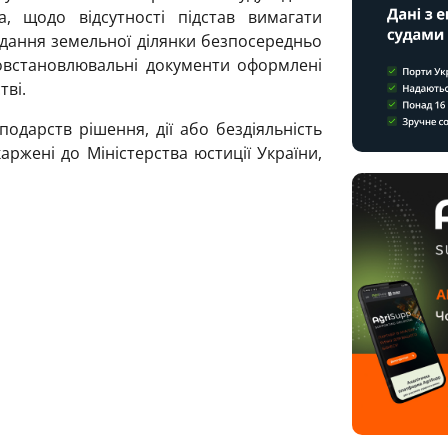
а, щодо відсутності підстав вимагати
дання земельної ділянки безпосередньо
овстановлювальні документи оформлені
тві.
одарств рішення, дії або бездіяльність
ржені до Міністерства юстиції України,