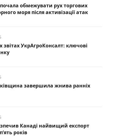
почала обмежувати рух торгових
рного моря після активізації атак
6
х звітах УкрАгроКонсалт: ключові
инку
6
нківщина завершила жнива ранніх
6
езпечив Канаді найвищий експорт
п’ять років