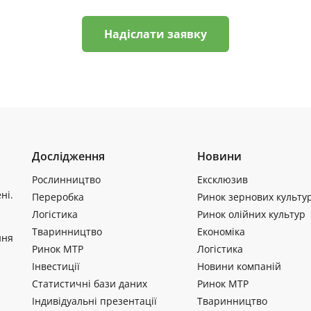
Надіслати заявку
Дослідження
Новини
Рослинництво
Ексклюзив
ні.
Переробка
Ринок зернових культу
Логістика
Ринок олійних культур
Тваринництво
Економіка
ння
Ринок МТР
Логістика
Інвестиції
Новини компаній
Статистичні бази даних
Ринок МТР
Індивідуальні презентації
Тваринництво