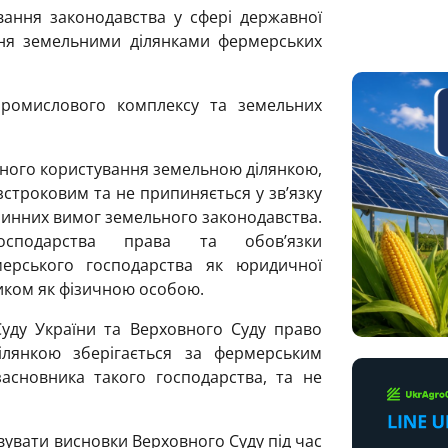
ування законодавства у сфері державної
ння земельними ділянками фермерських
ромислового комплексу та земельних
ійного користування земельною ділянкою,
зстроковим та не припиняється у зв’язку
 чинних вимог земельного законодавства.
осподарства права та обов’язки
ерського господарства як юридичної
иком як фізичною особою.
Суду України та Верховного Суду право
ілянкою зберігається за фермерським
засновника такого господарства, та не
вувати висновки Верховного Суду під час