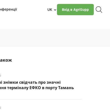
нференції
UK
Вхід в AgriSupp
›
також
6
і знімки свідчать про значні
ня терміналу ЕФКО в порту Тамань
6