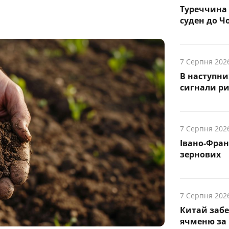
Туреччина 
суден до Чо
7 Серпня 202
В наступни
cигнали р
7 Серпня 202
Івано-Фра
зернових
7 Серпня 202
Китай заб
ячменю за 