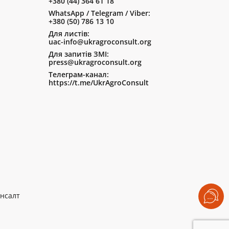
+380 (44) 364 61 18
WhatsApp / Telegram / Viber:
+380 (50) 786 13 10
Для листів:
uac-info@ukragroconsult.org
Для запитів ЗМІ:
press@ukragroconsult.org
Телеграм-канал:
https://t.me/UkrAgroConsult
нсалт