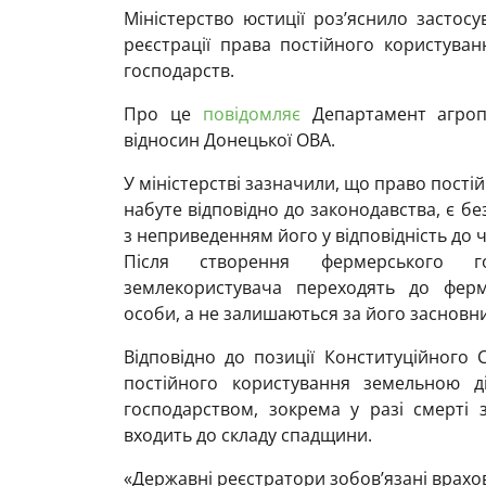
Міністерство юстиції роз’яснило застос
реєстрації права постійного користува
господарств.
Про це
повідомляє
Департамент агроп
відносин Донецької ОВА.
У міністерстві зазначили, що право пост
набуте відповідно до законодавства, є бе
з неприведенням його у відповідність до
Після створення фермерського г
землекористувача переходять до ферм
особи, а не залишаються за його засновн
Відповідно до позиції Конституційного 
постійного користування земельною д
господарством, зокрема у разі смерті 
входить до складу спадщини.
«Державні реєстратори зобов’язані врахо