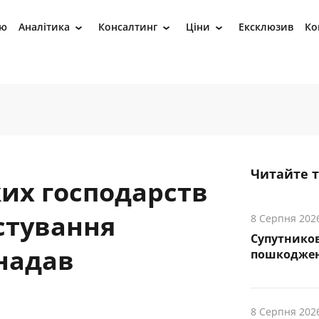
ію
Аналітика
Консалтинг
Ціни
Ексклюзив
Ко
›
›
›
Читайте 
их господарств
стування
8 Серпня 202
Супутников
надав
пошкоджен
8 Серпня 202