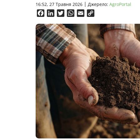
16:52, 27 Травня 2026
Джерело:
AgroPortal
Facebook
LinkedIn
Twitter
WhatsApp
Email
Copy
Link