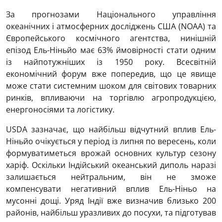
За прогнозами Національного управління
океанічних і атмосферних досліджень США (NOAA) та
Європейського космічного агентства, нинішній
епізод Ель-Ніньйо має 63% ймовірності стати одним
із найпотужніших із 1950 року. Всесвітній
економічний форум вже попередив, що це явище
може стати системним шоком для світових товарних
ринків, впливаючи на торгівлю агропродукцією,
енергоносіями та логістику.
USDA зазначає, що найбільш відчутний вплив Ель-
Ніньйо очікується у період із липня по вересень, коли
формуватиметься врожай основних культур сезону
харіф. Оскільки Індійський океанський диполь наразі
залишається нейтральним, він не зможе
компенсувати негативний вплив Ель-Ніньо на
мусонні дощі. Уряд Індії вже визначив близько 200
районів, найбільш уразливих до посухи, та підготував