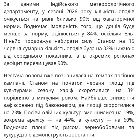
За даними Індійського метеорологічного
департаменту, у сезоні 2026 року кількість опадів
очікується на рівні близько 90% від багаторічної
норми. Водночас імовірність того, що дощів буде
менше за норму, оцінюється у 84%, оскільки Ель-
Ніньйо продовжує набирати силу. Станом на 15
червня сумарна кількість опадів була на 32% нижчою
від середнього показника, а в окремих регіонах
дефіцит перевищував 90%.
Нестача вологи вже позначилася на темпах посівної
кампанії. Станом на початок червня площі під
культурами сезону харіф скоротилися на 3%
порівняно з минулим роком. Найбільше зниження
зафіксовано під бавовником, де площі скоротилися
на 23%. Посіви олійних культур зменшилися на 19%,
зокрема арахісу — на 44%, а кунжуту — на 60%.
Водночас площі під рисом, зернобобовими та
кукурудзою демонструють зростання.