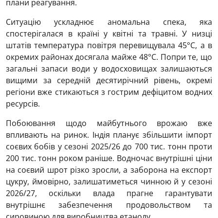
плани реагування.
Ситуацію ускладнює аномальна спека, яка
спостерігалася в країні у квітні та травні. У низці
штатів температура повітря перевищувала 45°C, а в
окремих районах досягала майже 48°C. Попри те, що
загальні запаси води у водосховищах залишаються
вищими за середній десятирічний рівень, окремі
регіони вже стикаються з гострим дефіцитом водних
ресурсів.
Побоювання щодо майбутнього врожаю вже
впливають на ринок. Індія планує збільшити імпорт
соєвих бобів у сезоні 2025/26 до 700 тис. тонн проти
200 тис. тонн роком раніше. Водночас внутрішні ціни
на соєвий шрот різко зросли, а заборона на експорт
цукру, ймовірно, залишатиметься чинною й у сезоні
2026/27, оскільки влада прагне гарантувати
внутрішнє забезпечення продовольством та
сировиною для виробництва етанолу.