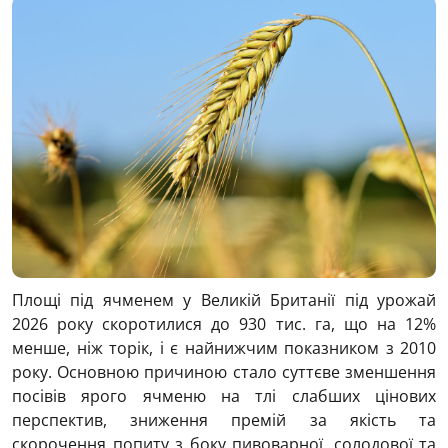
Площі під ячменем у Великій Британії під урожай
2026 року скоротилися до 930 тис. га, що на 12%
менше, ніж торік, і є найнижчим показником з 2010
року. Основною причиною стало суттєве зменшення
посівів ярого ячменю на тлі слабших цінових
перспектив, зниження премій за якість та
скорочення попиту з боку пивоварної, солодової та