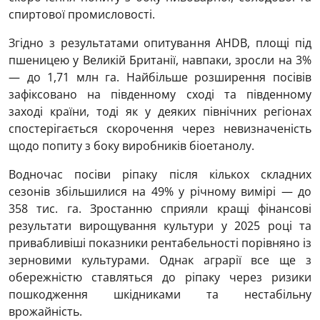
спиртової промисловості.
Згідно з результатами опитування AHDB, площі під
пшеницею у Великій Британії, навпаки, зросли на 3%
— до 1,71 млн га. Найбільше розширення посівів
зафіксовано на південному сході та південному
заході країни, тоді як у деяких північних регіонах
спостерігається скорочення через невизначеність
щодо попиту з боку виробників біоетанолу.
Водночас посіви ріпаку після кількох складних
сезонів збільшилися на 49% у річному вимірі — до
358 тис. га. Зростанню сприяли кращі фінансові
результати вирощування культури у 2025 році та
привабливіші показники рентабельності порівняно із
зерновими культурами. Однак аграрії все ще з
обережністю ставляться до ріпаку через ризики
пошкодження шкідниками та нестабільну
врожайність.