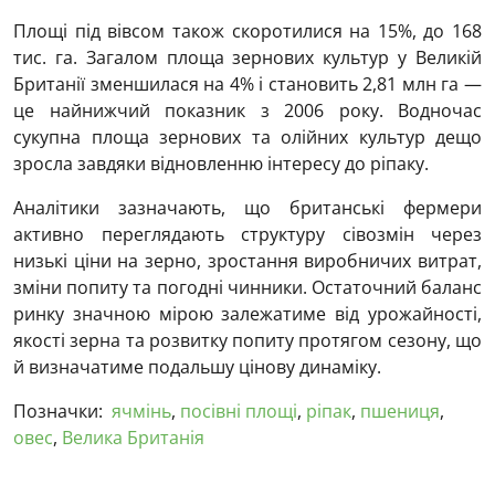
Площі під вівсом також скоротилися на 15%, до 168
тис. га. Загалом площа зернових культур у Великій
Британії зменшилася на 4% і становить 2,81 млн га —
це найнижчий показник з 2006 року. Водночас
сукупна площа зернових та олійних культур дещо
зросла завдяки відновленню інтересу до ріпаку.
Аналітики зазначають, що британські фермери
активно переглядають структуру сівозмін через
низькі ціни на зерно, зростання виробничих витрат,
зміни попиту та погодні чинники. Остаточний баланс
ринку значною мірою залежатиме від урожайності,
якості зерна та розвитку попиту протягом сезону, що
й визначатиме подальшу цінову динаміку.
Позначки:
ячмінь
,
посівні площі
,
ріпак
,
пшениця
,
овес
,
Велика Британія