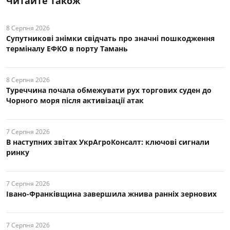
Читайте також
8 Серпня 2026
Супутникові знімки свідчать про значні пошкодження
терміналу ЕФКО в порту Тамань
8 Серпня 2026
Туреччина почала обмежувати рух торгових суден до
Чорного моря після активізації атак
7 Серпня 2026
В наступних звітах УкрАгроКонсалт: ключові cигнали
ринку
7 Серпня 2026
Івано-Франківщина завершила жнива ранніх зернових
7 Серпня 2026