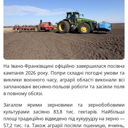
На Івано-Франківщині офіційно завершилася посівна
кампанія 2026 року. Попри складні погодні умови та
виклики воєнного часу, аграрії області виконали всі
заплановані весняно-польові роботи та засіяли поля
в повному обсязі.
Загалом ярими зерновими та зернобобовими
культурами засіяно 83,8 тис. гектарів. Найбільші
площі традиційно відведено під кукурудзу на зерно —
57,2 тис. га. Також аграрії посіяли пшеницю, ячмінь,