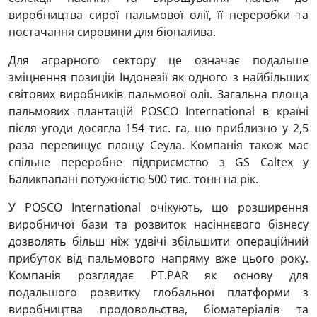
виробництва сирої пальмової олії, її переробки та
постачання сировини для біопалива.
Для аграрного сектору це означає подальше
зміцнення позицій Індонезії як одного з найбільших
світових виробників пальмової олії. Загальна площа
пальмових плантацій POSCO International в країні
після угоди досягла 154 тис. га, що приблизно у 2,5
раза перевищує площу Сеула. Компанія також має
спільне переробне підприємство з GS Caltex у
Баликпапані потужністю 500 тис. тонн на рік.
У POSCO International очікують, що розширення
виробничої бази та розвиток насіннєвого бізнесу
дозволять більш ніж удвічі збільшити операційний
прибуток від пальмового напряму вже цього року.
Компанія розглядає PT.PAR як основу для
подальшого розвитку глобальної платформи з
виробництва продовольства, біоматеріалів та