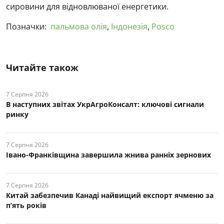
сировини для відновлюваної енергетики.
Позначки:
пальмова олія
,
Індонезія
,
Posco
Читайте також
7 Серпня 2026
В наступних звітах УкрАгроКонсалт: ключові cигнали
ринку
7 Серпня 2026
Івано-Франківщина завершила жнива ранніх зернових
7 Серпня 2026
Китай забезпечив Канаді найвищий експорт ячменю за
п’ять років