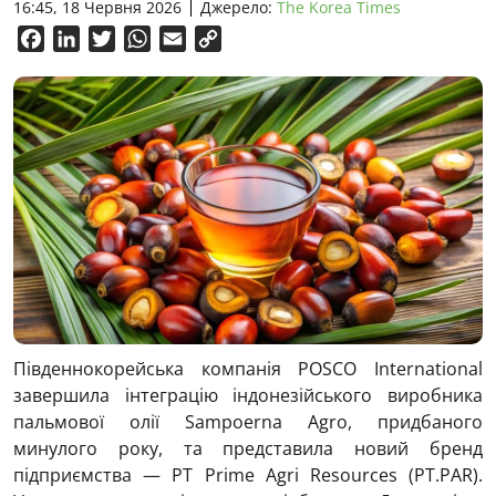
16:45, 18 Червня 2026
Джерело:
The Korea Times
Facebook
LinkedIn
Twitter
WhatsApp
Email
Copy
Link
Південнокорейська компанія POSCO International
завершила інтеграцію індонезійського виробника
пальмової олії Sampoerna Agro, придбаного
минулого року, та представила новий бренд
підприємства — PT Prime Agri Resources (PT.PAR).