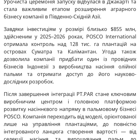
Урочиста церемонія запуску відбулася в Джакарті та
стала важливим етапом розширення аграрного
бізнесу компанії в Південно-Східній Азії.
Завдяки інвестиціям у розмірі близько $855 млн,
здійсненим у 2025–2026 роках, POSCO International
отримала контроль над 128 тис. га плантацій на
островах Суматра та Калімантан. Угода також
дозволила компанії придбати один із провідних
бізнесів Індонезії з виробництва насіння олійної
пальми та отримати доступ до його науково-
дослідних розробок.
Після завершення інтеграції PT.PAR стане ключовим
виробничим центром і головною платформою
розвитку насіннєвого напряму в пальмовому бізнесі
POSCO. Компанія переходить від моделі, орієнтованої
лише на управління плантаціями, до повністю
інтегрованого ланцюга створення вартості — від
селекції насіння та вирощування пальм до