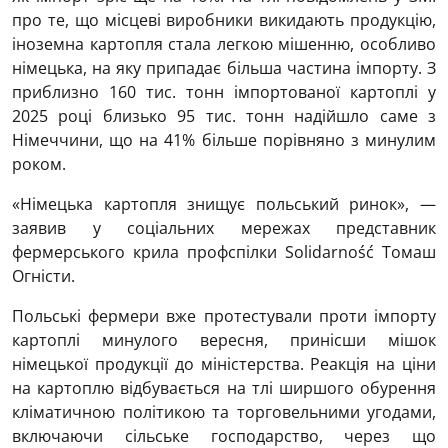
про те, що місцеві виробники викидають продукцію,
іноземна картопля стала легкою мішенню, особливо
німецька, на яку припадає більша частина імпорту. З
приблизно 160 тис. тонн імпортованої картоплі у
2025 році близько 95 тис. тонн надійшло саме з
Німеччини, що на 41% більше порівняно з минулим
роком.
«Німецька картопля знищує польський ринок», —
заявив у соціальних мережах представник
фермерського крила профспілки Solidarność Томаш
Огністи.
Польські фермери вже протестували проти імпорту
картоплі минулого вересня, принісши мішок
німецької продукції до міністерства. Реакція на ціни
на картоплю відбувається на тлі ширшого обурення
кліматичною політикою та торговельними угодами,
включаючи сільське господарство, через що