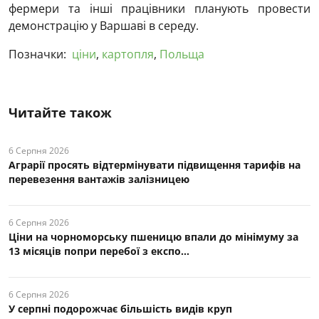
фермери та інші працівники планують провести
демонстрацію у Варшаві в середу.
Позначки:
ціни
,
картопля
,
Польща
Читайте також
6 Серпня 2026
Аграрії просять відтермінувати підвищення тарифів на
перевезення вантажів залізницею
6 Серпня 2026
Ціни на чорноморську пшеницю впали до мінімуму за
13 місяців попри перебої з експо...
6 Серпня 2026
У серпні подорожчає більшість видів круп