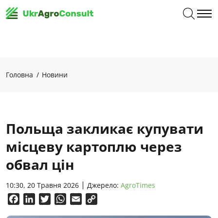
Головна
Новини
Польща закликає купувати
місцеву картоплю через
обвал цін
10:30, 20 Травня 2026
Джерело:
AgroTimes
Facebook
LinkedIn
Twitter
WhatsApp
Email
Copy
Link