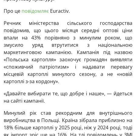
Про це
повідомляє
Euractiv.
Речник міністерства сільського господарства
повідомив, що цього місяця середні оптові ціни
впали на 43% порівняно з минулим роком, що
змусило уряд втрутитися з національною
маркетинговою кампанією. Кампанія під назвою
«Польська картопля» заохочує громадян виявляти
«споживчий патріотизм» і надавати перевагу
місцевій картоплі минулого сезону, а не «новій
картоплі з-за кордону».
«Давайте вибирати те, що добре і наше», — йдеться
на сайті кампанії.
Минулий рік став рекордним для внутрішнього
виробництва в Польщі. Країна зібрала приблизно на
18% більше картоплі у 2025 році, ніж у 2024 році, тоді
як імпорт зріс ще на 16%. На тлі повідомлень у ЗМІ