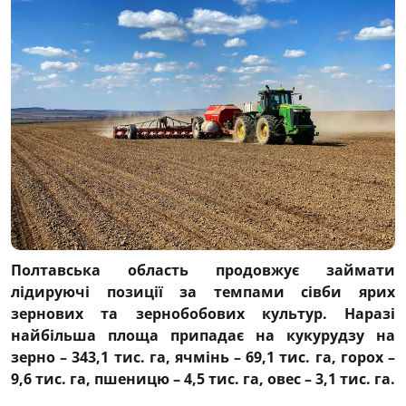
Полтавська область продовжує займати
лідируючі позиції за темпами сівби ярих
зернових та зернобобових культур. Наразі
найбільша площа припадає на кукурудзу на
зерно – 343,1 тис. га, ячмінь – 69,1 тис. га, горох –
9,6 тис. га, пшеницю – 4,5 тис. га, овес – 3,1 тис. га.