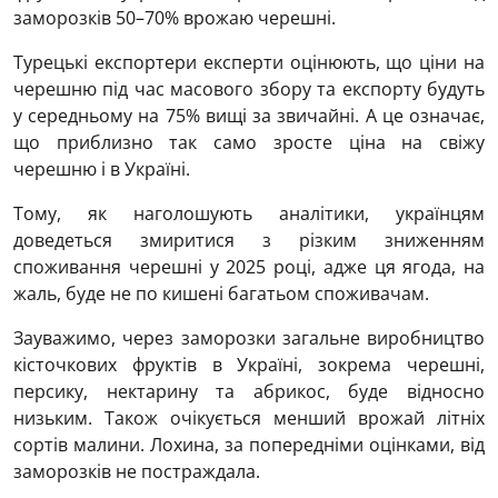
заморозків 50–70% врожаю черешні.
Турецькі експортери експерти оцінюють, що ціни на
черешню під час масового збору та експорту будуть
у середньому на 75% вищі за звичайні. А це означає,
що приблизно так само зросте ціна на свіжу
черешню і в Україні.
Тому, як наголошують аналітики, українцям
доведеться змиритися з різким зниженням
споживання черешні у 2025 році, адже ця ягода, на
жаль, буде не по кишені багатьом споживачам.
Зауважимо, через заморозки загальне виробництво
кісточкових фруктів в Україні, зокрема черешні,
персику, нектарину та абрикос, буде відносно
низьким. Також очікується менший врожай літніх
сортів малини. Лохина, за попередніми оцінками, від
заморозків не постраждала.