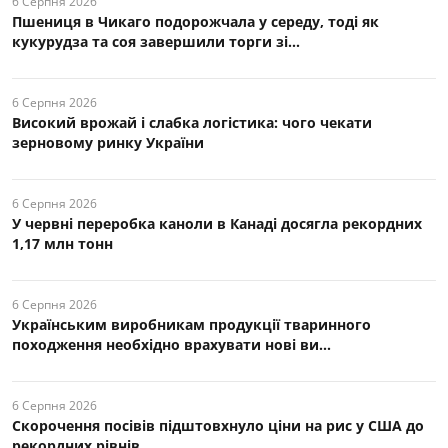
6 Серпня 2026
Пшениця в Чикаго подорожчала у середу, тоді як
кукурудза та соя завершили торги зі...
6 Серпня 2026
Високий врожай і слабка логістика: чого чекати
зерновому ринку України
6 Серпня 2026
У червні переробка каноли в Канаді досягла рекордних
1,17 млн тонн
6 Серпня 2026
Українським виробникам продукції тваринного
походження необхідно врахувати нові ви...
6 Серпня 2026
Скорочення посівів підштовхнуло ціни на рис у США до
рекордних рівнів