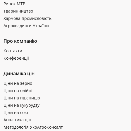
Ринок МТР
Тваринництво
Харчова промисловість
Агрохолдинги України
Про компанію
Контакти
Конференції
Динаміка цін
Ціни на зерно
Ціни на олійні
Ціни на пшеницю
Ціни на кукурудзу
Ціни на сою
Аналітика цін
Методологія УкрАгроКонсалт