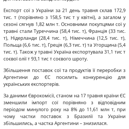
Експорт сої з України за 21 день травня склав 172,9
тис. т (порівняно з 158,5 тис т у квітні), а загалом у
сезоні сягнув 1,82 млн т. Основними покупцями сої у
травні стали Туреччина (58,4 тис. т), Франція (33 тис.
т), Нідерланди (28,4 тис. т), Німеччина (12,5 тис. т),
Польща (6,6 тис. т), Греція (6,3 тис. т) та Угорщина (5,4
тис. т). Також у травні Україна експортувала 31,1 тис т
соєвої олії т 93,1 тис т соєвого шроту.
Збільшення поставок сої та продуктів її переробки з
Аргентини до ЄС посилить конкуренцію для
українських експортерів.
За даними Єврокомісії, станом на 17 травня країни ЄС
зменшили імпорт сої порівняно з відповідним
періодом минулого року на 8% до 11,61 млн т, при
чому частки поставок з Бразилії та України
збільшились, а частка Аргентини – знизилася.