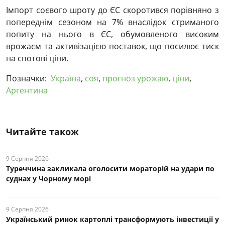
Імпорт соєвого шроту до ЄС скоротився порівняно з
попереднім сезоном на 7% внаслідок стриманого
попиту на нього в ЄС, обумовленого високим
врожаєм та активізацією поставок, що посилює тиск
на спотові ціни.
Позначки:
Україна
,
соя
,
прогноз урожаю
,
ціни
,
Аргентина
Читайте також
9 Серпня 2026
Туреччина закликала оголосити мораторій на удари по
суднах у Чорному морі
9 Серпня 2026
Український ринок картоплі трансформують інвестиції у