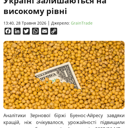
Україні залишаються на
високому рівні
13:40, 28 Травня 2026
Джерело:
GrainTrade
Facebook
LinkedIn
Twitter
WhatsApp
Email
Copy
Link
Аналітики Зернової біржі Буенос-Айресу завдяки
кращій, ніж очікувалося, урожайності підвищили