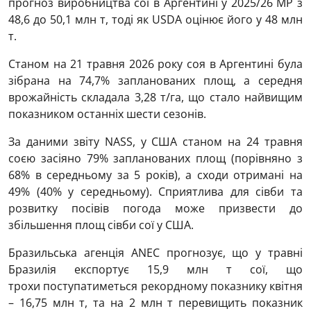
прогноз виробництва сої в Аргентині у 2025/26 МР з
48,6 до 50,1 млн т, тоді як USDA оцінює його у 48 млн
т.
Станом на 21 травня 2026 року соя в Аргентині була
зібрана на 74,7% запланованих площ, а середня
врожайність складала 3,28 т/га, що стало найвищим
показником останніх шести сезонів.
За даними звіту NASS, у США станом на 24 травня
соєю засіяно 79% запланованих площ (порівняно з
68% в середньому за 5 років), а сходи отримані на
49% (40% у середньому). Сприятлива для сівби та
розвитку посівів погода може призвести до
збільшення площ сівби сої у США.
Бразильська агенція ANEC прогнозує, що у травні
Бразилія експортує 15,9 млн т сої, що
трохи поступатиметься рекордному показнику квітня
– 16,75 млн т, та на 2 млн т перевищить показник