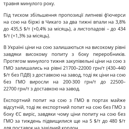
травня минулого року.
Під тиском збільшення пропозиції липневі ф’ючерси
на сою на біржі в Чикаго за два тижні впали на 3,8%
до 435,5 $/т (+0,4% за місяць), а листопадові – до 434
$/т (+1,3% за місяць).
В Україні ціни на сою залишаються на високому рівні
завдяки високому попиту з боку переробників.
Протягом минулого тижня закупівельні ціни на сою з
ГМО залишались на рівні
21700–22000
грн/т (430–440
$/т без ПДВ) з доставкою на завод, тоді як ціни на сою
без ГМО виросли на 200-300 грн/т до
22500–
22700
грн/т з доставкою на завод.
Експортний попит на сою з ГМО в портах майже
відсутній, тоді як експортний попит на сою без ГМО з
боку ЄС виріс, завдяки чому ціни попиту на сою без
ГМО за тиждень підвищилися ще на 5 $/т до 480 $/т
для поставок на західний кордон.