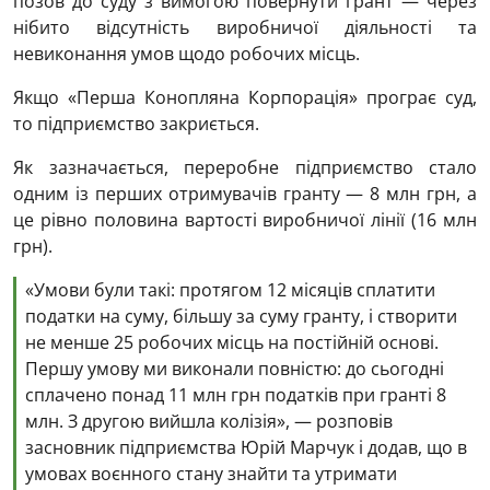
позов до суду з вимогою повернути грант — через
нібито відсутність виробничої діяльності та
невиконання умов щодо робочих місць.
Якщо «Перша Конопляна Корпорація» програє суд,
то підприємство закриється.
Як зазначається, переробне підприємство стало
одним із перших отримувачів гранту — 8 млн грн, а
це рівно половина вартості виробничої лінії (16 млн
грн).
«Умови були такі: протягом 12 місяців сплатити
податки на суму, більшу за суму гранту, і створити
не менше 25 робочих місць на постійній основі.
Першу умову ми виконали повністю: до сьогодні
сплачено понад 11 млн грн податків при гранті 8
млн. З другою вийшла колізія», — розповів
засновник підприємства Юрій Марчук і додав, що в
умовах воєнного стану знайти та утримати