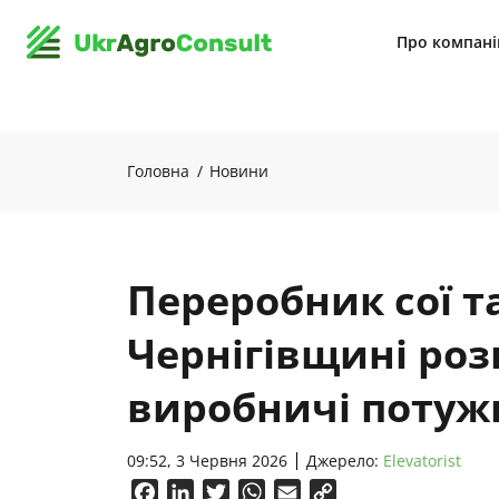
Про компан
Головна
Новини
Переробник сої т
Чернігівщині ро
виробничі потуж
09:52, 3 Червня 2026
Джерело:
Elevatorist
Facebook
LinkedIn
Twitter
WhatsApp
Email
Copy