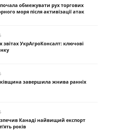
почала обмежувати рух торгових
рного моря після активізації атак
6
х звітах УкрАгроКонсалт: ключові
инку
6
нківщина завершила жнива ранніх
6
езпечив Канаді найвищий експорт
п’ять років