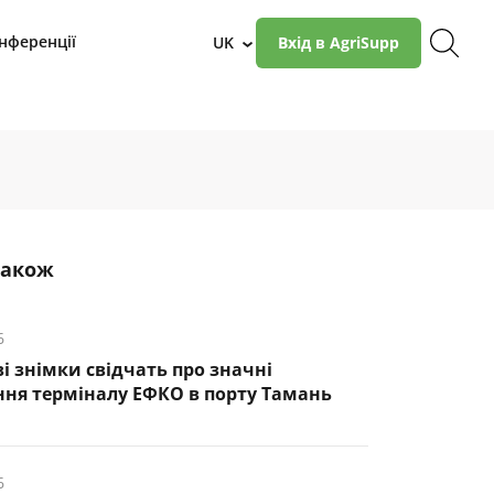
нференції
UK
Вхід в AgriSupp
›
також
6
і знімки свідчать про значні
ня терміналу ЕФКО в порту Тамань
6