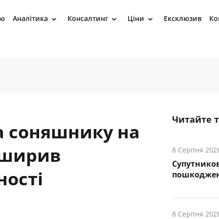
ію
Аналітика
Консалтинг
Ціни
Ексклюзив
Ко
›
›
›
Читайте 
а соняшнику на
зширив
8 Серпня 202
Супутников
ності
пошкоджен
8 Серпня 202