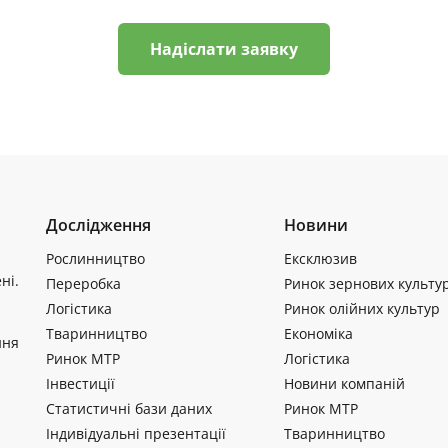
Надіслати заявку
Дослідження
Новини
Рослинництво
Ексклюзив
ні.
Переробка
Ринок зернових культу
Логістика
Ринок олійних культур
Тваринництво
Економіка
ння
Ринок МТР
Логістика
Інвестиції
Новини компаній
Статистичні бази даних
Ринок МТР
Індивідуальні презентації
Тваринництво