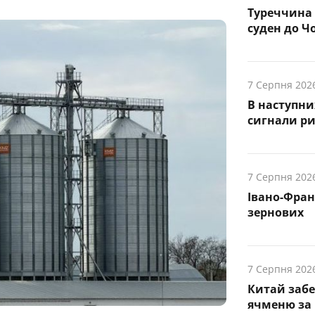
Туреччина 
суден до Чо
7 Серпня 202
В наступни
cигнали р
7 Серпня 202
Івано-Фра
зернових
7 Серпня 202
Китай заб
ячменю за 