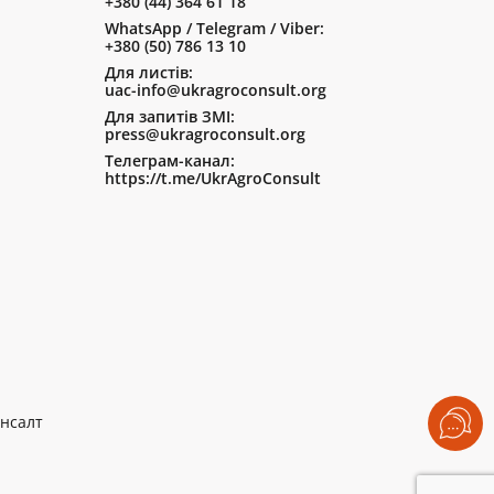
+380 (44) 364 61 18
WhatsApp / Telegram / Viber:
+380 (50) 786 13 10
Для листів:
uac-info@ukragroconsult.org
Для запитів ЗМІ:
press@ukragroconsult.org
Телеграм-канал:
https://t.me/UkrAgroConsult
нсалт