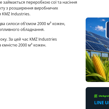
яке займається переробкою сої та насіння
єкту з розширення виробничих
 KMZ Industries.
ва силоси об’ємом 2000 м³ кожен,
опливного обладнання.
ку. За цей час KMZ Industries
в ємністю 2000 м³ кожен.
р