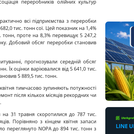
оціація переробників олійних культур
рактично всі підприємства з переробки
82,0 тис. тонн сої. Цей показник на 1,4%
. тонн, проте на 8,3% перевищує 5 247,2
року. Добовий обсяг переробки становив
питуванні, прогнозували середній обсяг
нн. Їх оцінки варіювалися від 5 641,0 тис.
ановив 5 889,5 тис. тонн.
з квітня тимчасово зупиняють потужності
монт після кількох місяців рекордних чи
.
м на 31 травня скоротилися до 787 тис.
яців. Порівняно з кінцем квітня запаси
ло переглянуто NOPA до 894 тис. тонн з