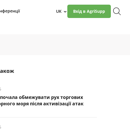
нференції
UK
Вхід в AgriSupp
›
також
6
почала обмежувати рух торгових
рного моря після активізації атак
6