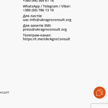
+380 (44) 364 61 18
WhatsApp / Telegram / Viber:
+380 (50) 786 13 10
Для листів:
uac-info@ukragroconsult.org
Для запитів ЗМІ:
press@ukragroconsult.org
Телеграм-канал:
https://t.me/UkrAgroConsult
нсалт