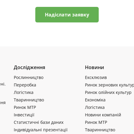
Надіслати заявку
Дослідження
Новини
Рослинництво
Ексклюзив
ні.
Переробка
Ринок зернових культу
Логістика
Ринок олійних культур
Тваринництво
Економіка
ння
Ринок МТР
Логістика
Інвестиції
Новини компаній
Статистичні бази даних
Ринок МТР
Індивідуальні презентації
Тваринництво