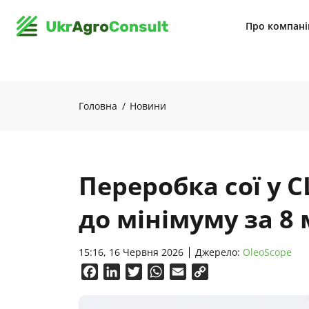
Про компан
Головна
Новини
Переробка сої у 
до мінімуму за 8 
15:16, 16 Червня 2026
Джерело:
OleoScope
Facebook
LinkedIn
Twitter
WhatsApp
Email
Copy
Link