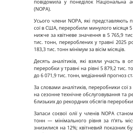
повідомила у понеділок Національна ас
(NOPA).
Усього члени NOPA, які представляють п
сої в США, переробили минулого місяця 5 6
нижче за квітневе значення в 5 765,9 тис
тис. тонн, перероблених у травні 2025 
183,3 тис. тонн мінімум за вісім місяців.
Десять аналітиків, які взяли участь в о
переробки у травні на рівні 5 879,2 тис. то
до 6 071,9 тис. тонн, медіанний прогноз ст
За словами аналітиків, переробники сої 
на сезонне технічне обслуговування та ре
близьких до рекордних обсягів переробки
Запаси соєвої олії у членів NOPA стано
тонн — мінімального рівня за п’ять міс
знизилися на 12%; квітневий показник бу