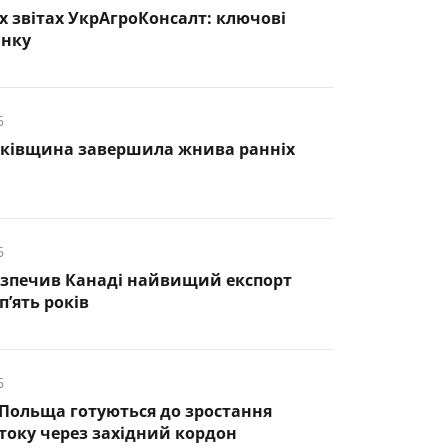
х звітах УкрАгроКонсалт: ключові
инку
6
нківщина завершила жнива ранніх
6
езпечив Канаді найвищий експорт
п’ять років
6
 Польща готуються до зростання
оку через західний кордон