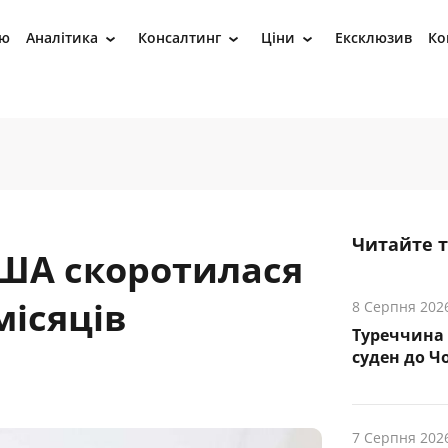
ію
Аналітика
Консалтинг
Ціни
Ексклюзив
Ко
›
›
›
Читайте 
США скоротилася
місяців
8 Серпня 202
Туреччина 
суден до Чо
7 Серпня 202