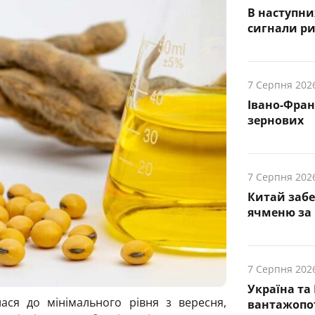
В наступни
cигнали р
7 Серпня 202
Івано-Фра
зернових
7 Серпня 202
Китай заб
ячменю за 
7 Серпня 202
Україна та
ася до мінімального рівня з вересня,
вантажопот