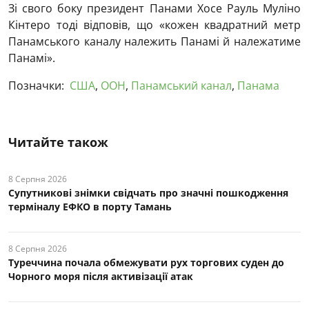
Зі свого боку президент Панами Хосе Рауль Муліно
Кінтеро тоді відповів, що «кожен квадратний метр
Панамського каналу належить Панамі й належатиме
Панамі».
Позначки:
США
,
ООН
,
Панамський канал
,
Панама
Читайте також
8 Серпня 2026
Супутникові знімки свідчать про значні пошкодження
терміналу ЕФКО в порту Тамань
8 Серпня 2026
Туреччина почала обмежувати рух торгових суден до
Чорного моря після активізації атак