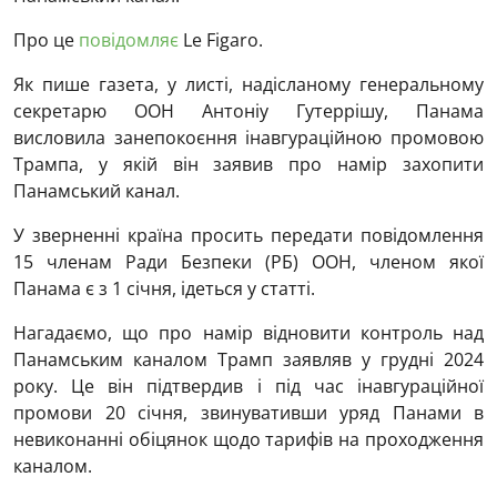
Про це
повідомляє
Le Figaro.
Як пише газета, у листі, надісланому генеральному
секретарю ООН Антоніу Гутеррішу, Панама
висловила занепокоєння інавгураційною промовою
Трампа, у якій він заявив про намір захопити
Панамський канал.
У зверненні країна просить передати повідомлення
15 членам Ради Безпеки (РБ) ООН, членом якої
Панама є з 1 січня, ідеться у статті.
Нагадаємо, що про намір відновити контроль над
Панамським каналом Трамп заявляв у грудні 2024
року. Це він підтвердив і під час інавгураційної
промови 20 січня, звинувативши уряд Панами в
невиконанні обіцянок щодо тарифів на проходження
каналом.