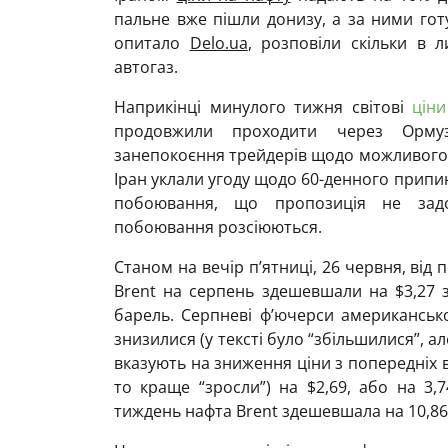
пальне вже пішли донизу, а за ними гот
опитало
Delo.ua
, розповіли скільки в 
автогаз.
Наприкінці минулого тижня світові
цін
продовжили проходити через Ормуз
занепокоєння трейдерів щодо можливого 
Іран уклали угоду щодо 60-денного припи
побоювання, що пропозиція не задо
побоювання розсіюються.
Станом на вечір п’ятниці, 26 червня, від
Brent на серпень здешевшали на $3,27 з
барель. Серпневі ф’ючерси американсько
знизилися (у тексті було “збільшилися”, ал
вказують на зниження ціни з попередніх 
то краще “зросли”) на $2,69, або на 3,
тиждень нафта Brent здешевшала на 10,86%