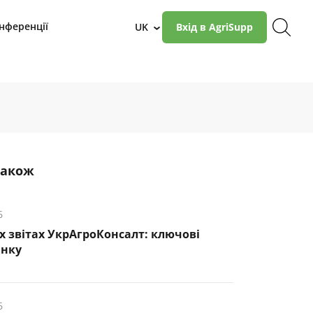
нференції
UK
Вхід в AgriSupp
›
також
6
х звітах УкрАгроКонсалт: ключові
инку
6