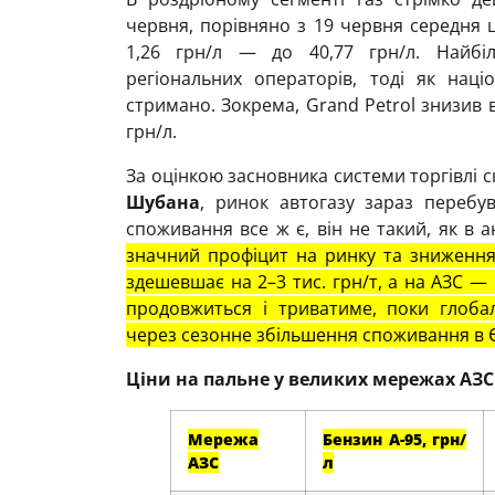
червня, порівняно з 19 червня середня 
1,26 грн/л — до 40,77 грн/л. Найбіл
регіональних операторів, тоді як наці
стримано. Зокрема, Grand Petrol знизив ва
грн/л.
За оцінкою засновника системи торгівлі 
Шубана
, ринок автогазу зараз перебув
споживання все ж є, він не такий, як в 
значний профіцит на ринку та зниження 
здешевшає на 2–3 тис. грн/т, а на АЗС —
продовжиться і триватиме, поки глоба
через сезонне збільшення споживання в 
Ціни на пальне у великих мережах АЗС
Мережа
Бензин А-95, грн/
АЗС
л