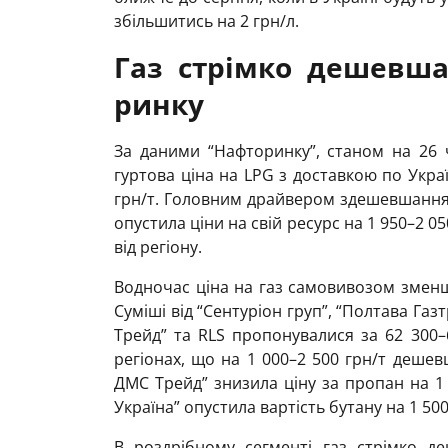
збільшитись на 2 грн/л.
Газ стрімко дешевша
ринку
За даними “Нафторинку”, станом на 26 
гуртова ціна на LPG з доставкою по Украї
грн/т. Головним драйвером здешевшання 
опустила ціни на свій ресурс на 1 950–2 0
від регіону.
Водночас ціна на газ самовивозом зменши
Суміші від “Сентуріон груп”, “Полтава Газт
Трейд” та RLS пропонувалися за 62 300–
регіонах, що на 1 000–2 500 грн/т дешевш
ДМС Трейд” знизила ціну за пропан на 1 
Україна” опустила вартість бутану на 1 500
В роздрібному сегменті газ стрімко де