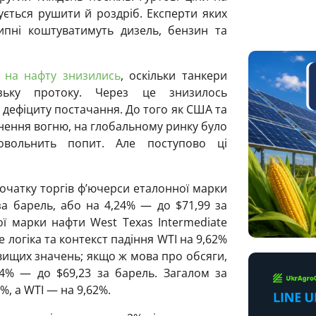
ується рушити й роздріб. Експерти яких
липні коштуватимуть дизель, бензин та
и на нафту знизились
, оскільки танкери
ьку протоку. Через це знизилось
дефіциту постачання. До того як США та
нення вогню, на глобальному ринку було
вольнить попит. Але поступово ці
 початку торгів ф’ючерси еталонної марки
а барель, або на 4,24% — до $71,99 за
ї марки нафти West Texas Intermediate
е логіка та контекст падіння WTI на 9,62%
вищих значень; якщо ж мова про обсяги,
74% — до $69,23 за барель. Загалом за
, а WTI — на 9,62%.