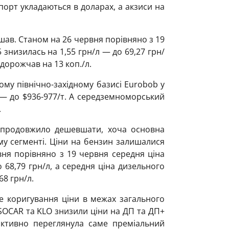
порт укладаються в доларах, а акзиси на
шав. Станом на 26 червня порівняно з 19
 знизилась на 1,55 грн/л — до 69,27 грн/
здорожчав на 13 коп./л.
му північно-західному базисі Eurobob у
 — до $936-977/т. А середземноморський
.
 продовжило дешевшати, хоча основна
му сегменті. Ціни на бензин залишалися
вня порівняно з 19 червня середня ціна
 68,79 грн/л, а середня ціна дизельного
68 грн/л.
 коригування ціни в межах загального
SOCAR та KLO знизили ціни на ДП та ДП+
активно переглянула саме преміальний