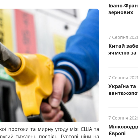
Івано-Фра
зернових
7 Серпня 202
Китай заб
ячменю за 
7 Серпня 202
Україна та
вантажопот
7 Серпня 202
Мілководдя
кої протоки та мирну угоду між США та
Європі
угий тиждень поспіль. Гуртові ціни на