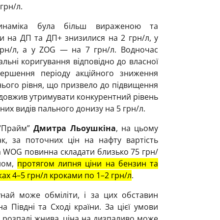
грн/л.
динаміка була більш вираженою та
и на ДП та ДП+ знизилися на 2 грн/л, у
н/л, а у ZOG — на 7 грн/л. Водночас
альні коригування відповідно до власної
авершення періоду акційного зниження
нього рівня, що призвело до підвищення
родовжив утримувати конкурентний рівень
вних видів пального донизу на 5 грн/л.
 “Прайм”
Дмитра Льоушкіна
, на цьому
к, за поточних цін на нафту вартість
 WOG повинна складати близько 75 грн/
ном,
протягом липня ціни на бензин та
х 4–5 грн/л кроками по 1–2 грн/л
.
най може обміліти, і за цих обставин
а Півдні та Сході країни. За цієї умови
у розпалі жнива, ціна на дизпаливо може