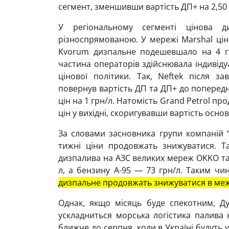
сегмент, зменшивши вартість ДП+ на 2,50 
У регіональному сегменті цінова 
різноспрямованою. У мережі Marshal цін
Kvorum дизпальне подешевшало на 4 гр
частина операторів здійснювала індивіду
цінової політики. Так, Neftek після з
повернув вартість ДП та ДП+ до поперед
цін на 1 грн/л. Натомість Grand Petrol п
цін у вихідні, скоригувавши вартість осно
За словами засновника групи компаній
тижні ціни продовжать знижуватися. Та
дизпалива на АЗС великих мереж OKKO та
л, а бензину А-95 — 73 грн/л. Таким чи
дизпальне продовжать знижуватися в межа
Однак, якщо місяць буде спекотним, Ду
ускладниться морська логістика палива н
ближче до серпня, коли в Україні будуть 