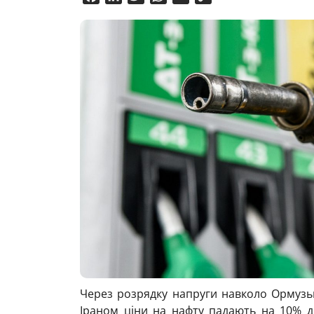
Link
Через розрядку напруги навколо Ормузь
Іраном
ціни на нафту
падають на 10% др