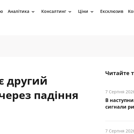
ію
Аналітика
Консалтинг
Ціни
Ексклюзив
Ко
›
›
›
Читайте 
є другий
через падіння
7 Серпня 202
В наступни
cигнали р
7 Серпня 202