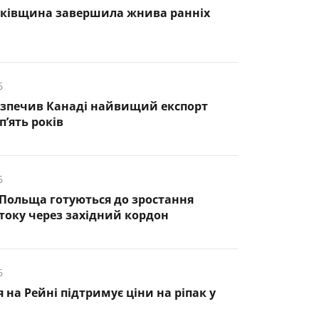
нківщина завершила жнива ранніх
6
езпечив Канаді найвищий експорт
п’ять років
6
 Польща готуються до зростання
оку через західний кордон
6
 на Рейні підтримує ціни на ріпак у