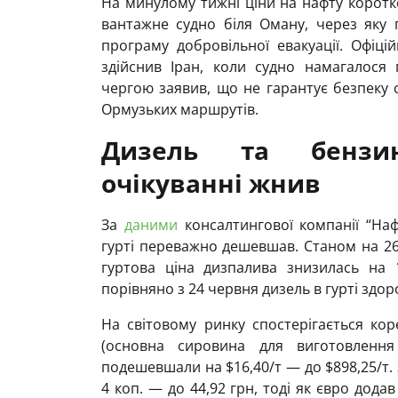
На минулому тижні ціни на нафту коротк
вантажне судно біля Оману, через яку
програму добровільної евакуації. Офіц
здійснив Іран, коли судно намагалося
чергою заявив, що не гарантує безпеку с
Ормузьких маршрутів.
Дизель та бенз
очікуванні жнив
За
даними
консалтингової компанії “На
гурті переважно дешевшав. Станом на 26
гуртова ціна дизпалива знизилась на 
порівняно з 24 червня дизель в гурті здор
На світовому ринку спостерігається кор
(основна сировина для виготовлення
подешевшали на $16,40/т — до $898,25/т.
4 коп. — до 44,92 грн, тоді як євро дода