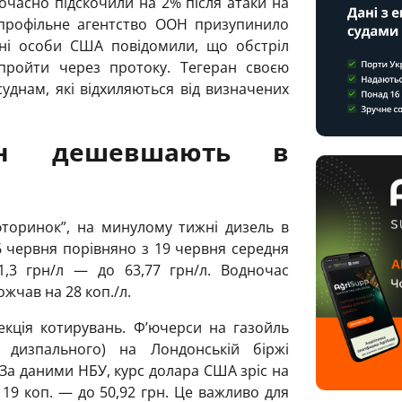
очасно підскочили на 2% після атаки на
 профільне агентство ООН призупинило
ійні особи США повідомили, що обстріл
 пройти через протоку. Тегеран своєю
уднам, які відхиляються від визначених
ин дешевшають в
фторинок”, на минулому тижні дизель в
 червня порівняно з 19 червня середня
1,3 грн/л — до 63,77 грн/л. Водночас
ожчав на 28 коп./л.
екція котирувань. Ф’ючерси на газойль
 дизпального) на Лондонській біржі
 За даними НБУ, курс долара США зріс на
в 19 коп. — до 50,92 грн. Це важливо для