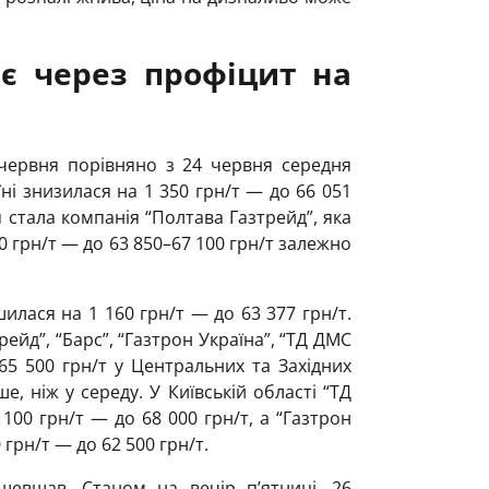
є через профіцит на
червня порівняно з 24 червня середня
ні знизилася на 1 350 грн/т — до 66 051
стала компанія “Полтава Газтрейд”, яка
50 грн/т — до 63 850–67 100 грн/т залежно
лася на 1 160 грн/т — до 63 377 грн/т.
рейд”, “Барс”, “Газтрон Україна”, “ТД ДМС
65 500 грн/т у Центральних та Західних
е, ніж у середу. У Київській області “ТД
100 грн/т — до 68 000 грн/т, а “Газтрон
 грн/т — до 62 500 грн/т.
шевшав. Станом на вечір п’ятниці, 26