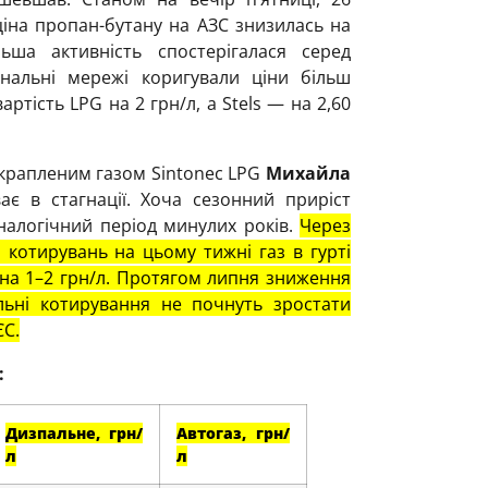
ціна пропан-бутану на АЗС знизилась на
ьша активність спостерігалася серед
ональні мережі коригували ціни більш
ртість LPG на 2 грн/л, а Stels — на 2,60
скрапленим газом Sintonec LPG
Михайла
ає в стагнації. Хоча сезонний приріст
аналогічний період минулих років.
Через
котирувань на цьому тижні газ в гурті
 на 1–2 грн/л. Протягом липня зниження
льні котирування не почнуть зростати
ЄС.
:
Дизпальне, грн/
Автогаз, грн/
л
л