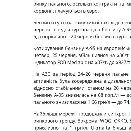
ринку пального, оскільки контракти на ім
кордоні сплачуються в євро.
Бензин в гурті на тому тижні також дешев
червня середня гуртова ціна бензину А-95
л, а порівняно з 24 червня бензин в гурті 
Котирування бензину А-95 на європейсько
четвер, 25 червня, збільшилися на $36/т
індикатор FOB Med зріс на $37/т, до $927/т
На АЗС за період 24–26 червня пальне
активність була зосереджена в дизельно
відносно стабільними: станом на 26 чер
бензину А-95 знизилась на 68 коп./л — до
пального знизилася на 1,66 грн/л — до 74,
Найбільші мережі продовжили синхронне
ринкового тренду. Зокрема, WOG, ОККО, 
приблизно на 1 грн/л. Ukrnafta більш 