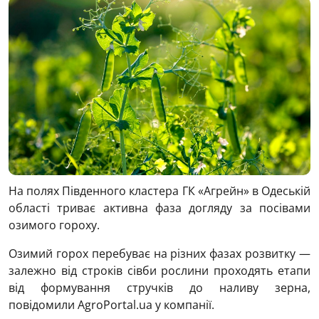
На полях Південного кластера ГК «Агрейн» в Одеській
області триває активна фаза догляду за посівами
озимого гороху.
Озимий горох перебуває на різних фазах розвитку —
залежно від строків сівби рослини проходять етапи
від формування стручків до наливу зерна,
повідомили AgroPortal.ua у компанії.