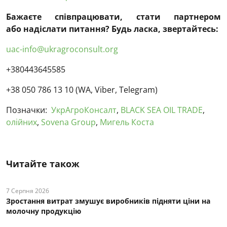
Бажаєте співпрацювати, стати
п
артнером
або надіслати питання? Будь ласка, звертайтесь:
uac-info@ukragroconsult.org
+380443645585
+38 050 786 13 10 (WA, Viber, Telegram)
Позначки:
УкрАгроКонсалт
,
BLACK SEA OIL TRADE
,
олійних
,
Sovena Group
,
Мигель Коста
Читайте також
7 Серпня 2026
Зростання витрат змушує виробників підняти ціни на
молочну продукцію