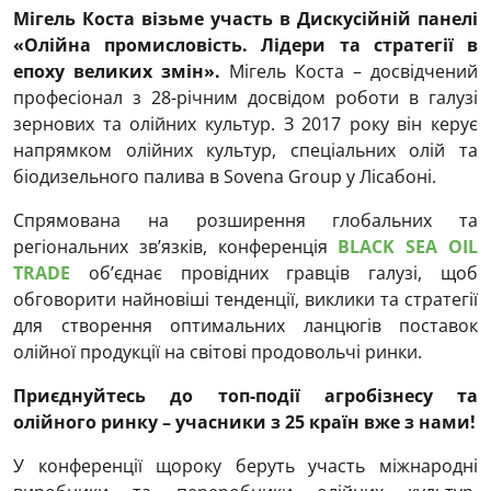
Мігель Коста візьме участь в Дискусійній панелі
«Олійна промисловість. Лідери та стратегії в
епоху великих змін».
Мігель Коста – досвідчений
професіонал з 28-річним досвідом роботи в галузі
зернових та олійних культур. З 2017 року він керує
напрямком олійних культур, спеціальних олій та
біодизельного палива в Sovena Group у Лісабоні.
Спрямована на розширення глобальних та
регіональних зв’язків, конференція
BLACK SEA OIL
TRADE
об’єднає провідних гравців галузі, щоб
обговорити найновіші тенденції, виклики та стратегії
для створення оптимальних ланцюгів поставок
олійної продукції на світові продовольчі ринки.
Приєднуйтесь до топ-події агробізнесу та
олійного ринку – учасники з 25 країн вже з нами!
У конференції щороку беруть участь міжнародні