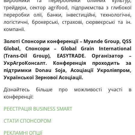
виробники та переробники олійних культур,
трейдери, сектор agrifood, підприємства з глибокої
переробки олії, банки, інвестиційні, технологічні,
логістичні, брокерські, страхові, сюрвеєрські та ін.
компанії.
Золоті Спонсори конференції –
Myande
Group
,
QSS
Global
, Спонсори – Global Grain International
(Trans-Oil Group), EASYTRADE. Організатор –
УкрАгроКонсалт. Конференція проходить за
підтримки
Donau
Soja
, Асоціації Укроліяпром,
Української Зернової Асоціації.
Дізнайтесь більше про можливості участі в
конференції:
РЕЄСТРАЦІЯ BUSINESS SMART
СТАТИ СПОНСОРОМ
РЕКЛАМНІ ОПЦІЇ