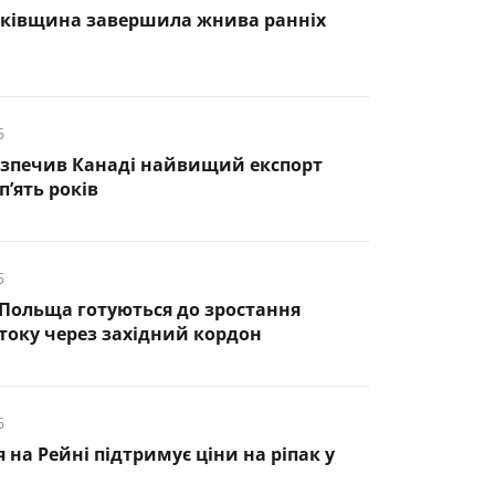
нківщина завершила жнива ранніх
6
езпечив Канаді найвищий експорт
п’ять років
6
 Польща готуються до зростання
оку через західний кордон
6
 на Рейні підтримує ціни на ріпак у