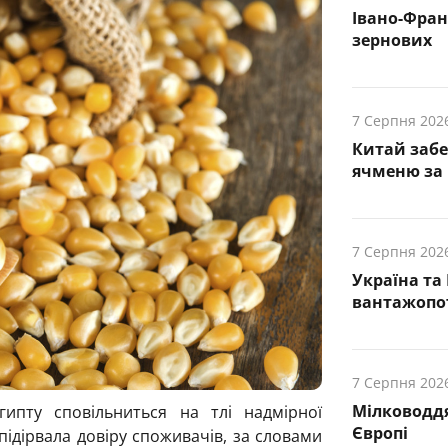
Івано-Фра
зернових
7 Серпня 202
Китай заб
ячменю за 
7 Серпня 202
Україна та
вантажопот
7 Серпня 202
Мілководдя
гипту сповільниться на тлі надмірної
Європі
 підірвала довіру споживачів, за словами