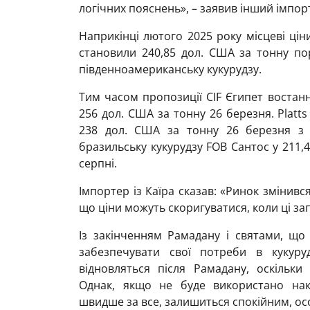
логічних пояснень», – заявив інший імпорт
Наприкінці лютого 2025 року місцеві цін
становили 240,85 дол. США за тонну по
південноамериканську кукурудзу.
Тим часом пропозиції CIF Єгипет востанн
256 дол. США за тонну 26 березня. Platts
238 дол. США за тонну 26 березня з 
бразильську кукурудзу FOB Сантос у 211,
серпні.
Імпортер із Каїра сказав: «Ринок змінивс
що ціни можуть скоригуватися, коли ці з
Із закінченням Рамадану і святами, що
забезпечувати свої потреби в кукуруд
відновляться після Рамадану, оскільки 
Однак, якщо не буде використано нако
швидше за все, залишиться спокійним, ос