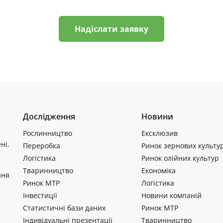
Надіслати заявку
Дослідження
Новини
Рослинництво
Ексклюзив
ні.
Переробка
Ринок зернових культу
Логістика
Ринок олійних культур
Тваринництво
Економіка
ння
Ринок МТР
Логістика
Інвестиції
Новини компаній
Статистичні бази даних
Ринок МТР
Індивідуальні презентації
Тваринництво