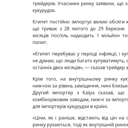
трейдерів. Учасники ринку заявили, що з
кукурудзи.
Єгипет постійно імпортує великі обсяги 
що триває з 28 лютого до 29 березня. 
місяців поспіль надходить 1 мільйон т
попит.
«Єгипет перебуває у періоді інфляції, і 
не думаю, що люди багато купуватимуть, 
останніх двох місяців», — сказав трейдер з
Крім того, на внутрішньому ринку кук
нижчою за рівень заміщення, нині близько
Другий імпортер з Каїра сказав, що 
комбікормовим заводам, нижчі за імпортн
для імпортерів кукурудзи в країні.
«Ціни, як і раніше, відстають від цін н
ринку рухаються, тоді як внутрішній рино