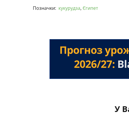
Позначки:
кукурудза
,
Єгипет
У В