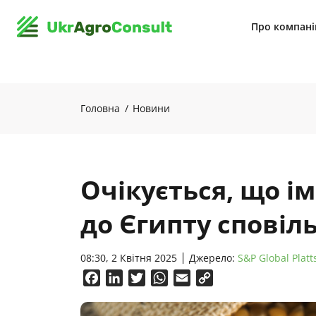
Про компан
Головна
Новини
Очікується, що і
до Єгипту сповіл
08:30, 2 Квітня 2025
Джерело:
S&P Global Platt
Facebook
LinkedIn
Twitter
WhatsApp
Email
Copy
Link