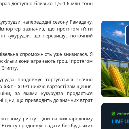
араз доступно близько 1,5–1,6 млн тонн
кукурудзи напередодні сезону Рамадану,
Імпортер зазначив, що протягом п’яти
онн кукурудзи, що перевищує поточний
купівельна спроможність уже знизилася. Я
оскільки вони втрачають гроші протягом
 Єгипту.
урудза продовжує торгуватися значно
 $8/т – $10/т нижче вартості заміщення.
ціни, за якими кукурудза продається
і ціни, що призводить до значних втрат
а світовому ринку. Ціни на міжнародному
к Єгипту продовжує падати без будь-яких