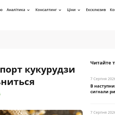
ію
Аналітика
Консалтинг
Ціни
Ексклюзив
Ко
›
›
›
Читайте 
мпорт кукурудзи
ьниться
7 Серпня 202
В наступни
cигнали р
s
7 Серпня 202