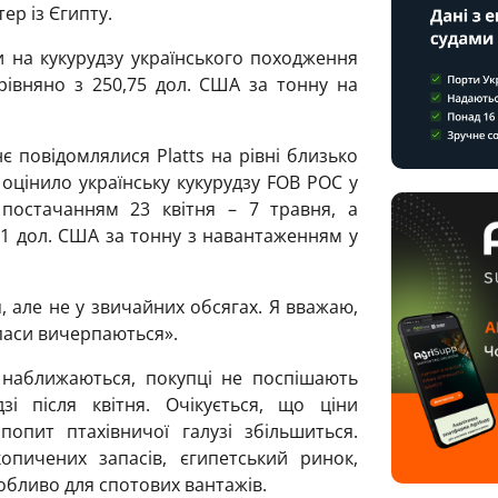
ер із Єгипту.
и на кукурудзу українського походження
рівняно з 250,75 дол. США за тонну на
є повідомлялися Platts на рівні близько
 оцінило українську кукурудзу FOB POC у
постачанням 23 квітня – 7 травня, а
41 дол. США за тонну з навантаженням у
я, але не у звичайних обсягах. Я вважаю,
апаси вичерпаються».
 наближаються, покупці не поспішають
зі після квітня. Очікується, що ціни
попит птахівничої галузі збільшиться.
пичених запасів, єгипетський ринок,
обливо для спотових вантажів.