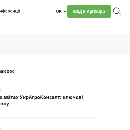
нференції
UK
Вхід в AgriSupp
›
також
6
х звітах УкрАгроКонсалт: ключові
инку
6