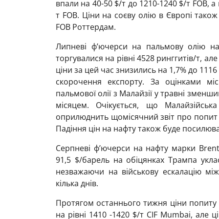
впали на 40-50 $/т до 1210-1240 $/т FOB, а 
т FOB. Ціни на соєву олію в Європі також
FOB Роттердам.
Липневі ф’ючерси на пальмову олію на
торгувалися на рівні 4528 ринггитів/т, ал
ціни за цей час знизились на 1,7% до 1116
скорочення експорту. За оцінками міс
пальмової олії з Малайзії у травні зменш
місяцем. Очікується, що Малайзійськ
оприлюднить щомісячний звіт про попит т
Падіння цін на нафту також буде посилюва
Серпневі ф’ючерси на нафту марки Bren
91,5 $/барель на обіцянках Трампа укл
незважаючи на військову ескалацію між
кілька днів.
Протягом останнього тижня ціни попиту 
на рівні 1410 -1420 $/т CIF Mumbai, але 