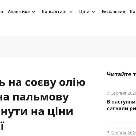
ію
Аналітика
Консалтинг
Ціни
Ексклюзив
Ко
›
›
›
Читайте 
 на соєву олію
на пальмову
7 Серпня 202
В наступни
нути на ціни
cигнали р
ї
7 Серпня 202