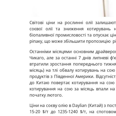
Світові ціни на рослинні олії залишаю
соєвої олії та зниження котирувань
біопаливної промисловості та опускає цін
ріпаку, що може збільшити пропозицію ріп
Останніми місяцями основним драйвером
Чикаго, але за останні 7 днів липневі ф
втратили зростання попереднього тижня 
місяць) на тлі обвалу котирувань на сою
продуктів з Південної Америки. Відсутніс
до Китаю повертає котирування на сою д
котирування на сою за місяць впали на 
початку лютого.
Ціни на соєву олію в Daylian (Китай) з по
15-20 $/т до 1235-1240 $/т, на спотово