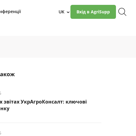
нференції
UK
Вхід в AgriSupp
›
також
6
х звітах УкрАгроКонсалт: ключові
инку
6