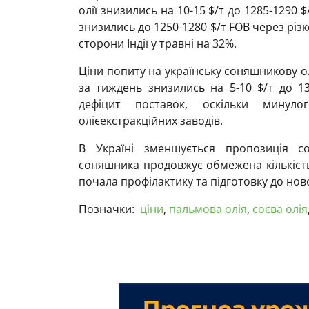
олії знизились на 10-15 $/т до 1285-1290 $
знизились до 1250-1280 $/т FOB через різ
сторони Індії у травні на 32%.
Ціни попиту на українську соняшникову о
за тиждень знизились на 5-10 $/т до 13
дефіцит поставок, оскільки минуло
олієекстракційних заводів.
В Україні зменшується пропозиція со
соняшника продовжує обмежена кількість
почала профілактику та підготовку до ново
Позначки:
ціни
,
пальмова олія
,
соєва олія