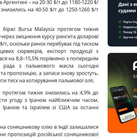
в Аргентині – на 20-30 $/т до 1180-1220 $/
 знизились на 40-50 $/т до 1250-1260 $/т
 біржі Bursa Malaysia протягом тижня
е через зміцнення курсу рингита доларові
 $/т, оскільки ринок перебуває під тиском
цевих сюрвеєрів, експорт продукції з
ився на 8,8–15,5% порівняно з попереднім
а рада з пальмового масла сьогодні
а пропозицію, а запаси знову зростуть.
ти тиск на котирування пальмової олії.
t протягом тижня знизились на 4,9% до
асти угоду з Іраном найближчим часом,
 Іраном та Ізраїлем зі США за останні
на соняшникову олію в Індії залишалися
ціни пропозицій російської соняшникової