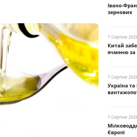
Івано-Фра
зернових
7 Серпня 202
Китай заб
ячменю за 
7 Серпня 202
Україна та
вантажопот
7 Серпня 202
Мілководдя
Європі