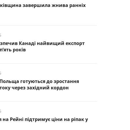
нківщина завершила жнива ранніх
6
езпечив Канаді найвищий експорт
п’ять років
6
 Польща готуються до зростання
оку через західний кордон
6
 на Рейні підтримує ціни на ріпак у