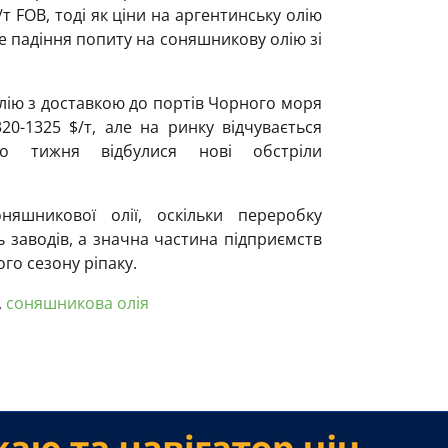
/т FOB, тоді як ціни на аргентинську олію
ке падіння попиту на соняшникову олію зі
лію з доставкою до портів Чорного моря
20-1325 $/т, але на ринку відчувається
го тижня відбулися нові обстріли
няшникової олії, оскільки переробку
 заводів, а значна частина підприємств
го сезону ріпаку.
,
соняшникова олія