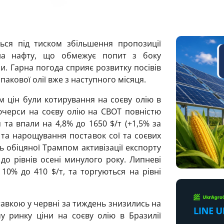
ться під тиском збільшення пропозиції
 на нафту, що обмежує попит з боку
и. Гарна погода сприяє розвитку посівів
акової олії вже з наступного місяця.
 цін були котирування на соєву олію в
’ючерси на соєву олію на СВОТ повністю
та впали на 4,8% до 1650 $/т (+1,5% за
 та нарощування поставок сої та соєвих
ть обіцяної Трампом активізації експорту
о рівнів осені минулого року. Липневі
10% до 410 $/т, та торгуються на рівні
ставкою у червні за тиждень знизились на
му ринку ціни на соєву олію в Бразилії