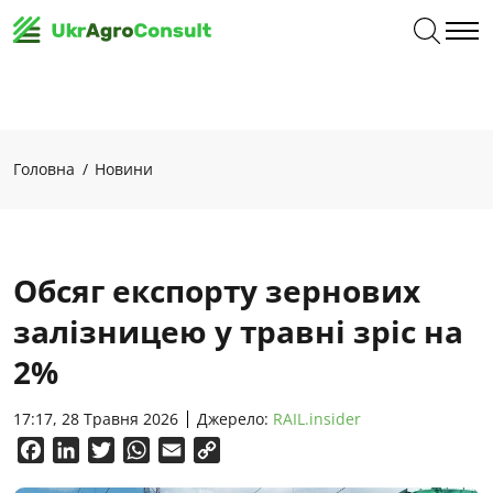
Головна
Новини
Обсяг експорту зернових
залізницею у травні зріс на
2%
17:17, 28 Травня 2026
Джерело:
RAIL.insider
Facebook
LinkedIn
Twitter
WhatsApp
Email
Copy
Link