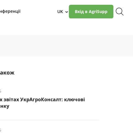
нференції
UK
Вхід в AgriSupp
›
також
6
х звітах УкрАгроКонсалт: ключові
инку
6