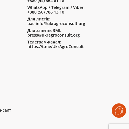
+380 (44) 364 61 18
WhatsApp / Telegram / Viber:
+380 (50) 786 13 10
Для листів:
uac-info@ukragroconsult.org
Для запитів ЗМІ:
press@ukragroconsult.org
Телеграм-канал:
https://t.me/UkrAgroConsult
нсалт