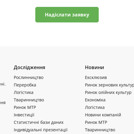
Надіслати заявку
Дослідження
Новини
Рослинництво
Ексклюзив
ні.
Переробка
Ринок зернових культу
Логістика
Ринок олійних культур
Тваринництво
Економіка
ння
Ринок МТР
Логістика
Інвестиції
Новини компаній
Статистичні бази даних
Ринок МТР
Індивідуальні презентації
Тваринництво