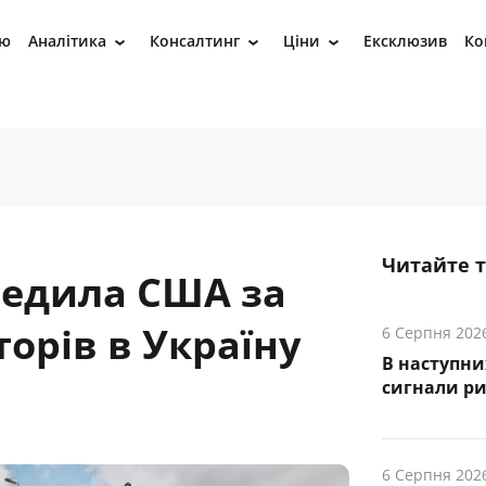
ію
Аналітика
Консалтинг
Ціни
Ексклюзив
Ко
›
›
›
Читайте 
едила США за
орів в Україну
6 Серпня 202
В наступни
cигнали р
6 Серпня 202