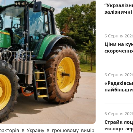
“Укрзалізн
залізничні 
6 Серпня 202
Ціни на ку
скорочення
6 Серпня 202
«Радехівсь
найбільших
6 Серпня 202
Страйк лоц
експорт зе
тракторів в Україну в грошовому вимірі