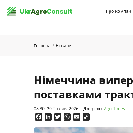
Про компан
Головна
Новини
Німеччина випер
поставками тракт
08:30, 20 Травня 2026
Джерело:
AgroTimes
Facebook
LinkedIn
Twitter
WhatsApp
Email
Copy
Link