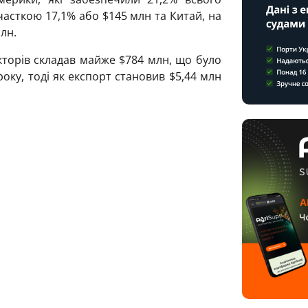
часткою 17,1% або $145 млн та Китай, на
лн.
кторів складав майже $784 млн, що було
ку, тоді як експорт становив $5,44 млн