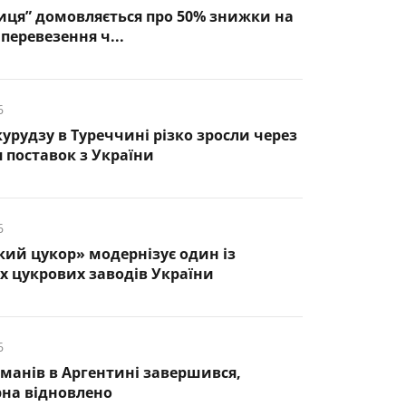
иця” домовляється про 50% знижки на
перевезення ч...
6
курудзу в Туреччині різко зросли через
 поставок з України
6
кий цукор» модернізує один із
 цукрових заводів України
6
манів в Аргентині завершився,
рна відновлено