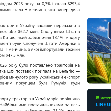
одом 2025 року на 0,3% і склав $293,4
вками стала Німеччина, яка випередила
рактори в Україну ввозили переважно з
вок або $62,7 млн, Сполучених Штатів
з Китаю, який забезпечив 18,1% імпорту
егменті були Сполучені Штати Америки з
ла Німеччина, з якої імпортували техніки
ом $47,3 млн.
2026 року було поставлено тракторів на
стка цих поставок припала на Бельгію —
еріод минулого року український експорт
ловним покупцем була Румунія, куди
порту тракторів в Україну зріс порівняно
. Найбільшими постачальниками за весь
ерики, які забезпечили 21,2% всього