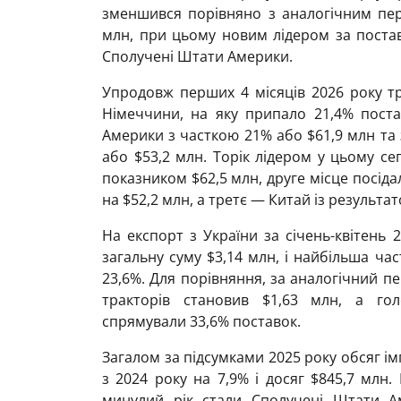
зменшився порівняно з аналогічним пері
млн, при цьому новим лідером за поста
Сполучені Штати Америки.
Упродовж перших 4 місяців 2026 року т
Німеччини, на яку припало 21,4% поста
Америки з часткою 21% або $61,9 млн та 
або $53,2 млн. Торік лідером у цьому с
показником $62,5 млн, друге місце посіда
на $52,2 млн, а третє — Китай із результат
На експорт з України за січень-квітень 
загальну суму $3,14 млн, і найбільша ча
23,6%. Для порівняння, за аналогічний п
тракторів становив $1,63 млн, а го
спрямували 33,6% поставок.
Загалом за підсумками 2025 року обсяг ім
з 2024 року на 7,9% і досяг $845,7 млн
минулий рік стали Сполучені Штати Ам