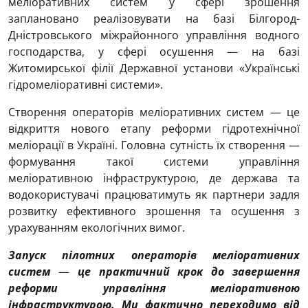
меліоративних систем у сфері зрошення
заплановано реалізовувати на базі Білгород-
Дністровського міжрайонного управління водного
господарства, у сфері осушення — на базі
Житомирської філії Державної установи «Українські
гідромеліоративні системи».
Створення операторів меліоративних систем — це
відкриття нового етапу реформи гідротехнічної
меліорації в Україні. Головна сутність їх створення —
формування такої системи управління
меліоративною інфраструктурою, де держава та
водокористувачі працюватимуть як партнери задля
розвитку ефективного зрошення та осушення з
урахуванням екологічних вимог.
Запуск пілотних операторів меліоративних
систем
—
це практичний крок до завершення
реформи управління меліоративною
інфраструктурою. Ми фактично переходимо від