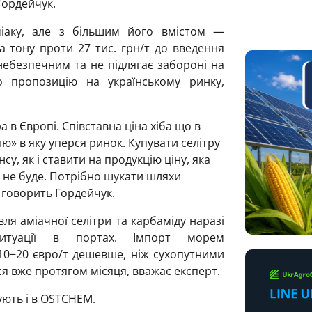
Гордейчук.
міаку, але з більшим його вмістом —
за тону проти 27 тис. грн/т до введення
ебезпечним та не підлягає забороні на
 пропозицію на українському ринку,
 в Європі. Співставна ціна хіба що в
лю» в яку уперся ринок. Купувати селітру
у, як і ставити на продукцію ціну, яка
о не буде. Потрібно шукати шляхи
 говорить Гордейчук.
ля аміачної селітри та карбаміду наразі
итуації в портах. Імпорт морем
 10−20 євро/т дешевше, ніж сухопутними
я вже протягом місяця, вважає експерт.
ють і в OSTCHEM.