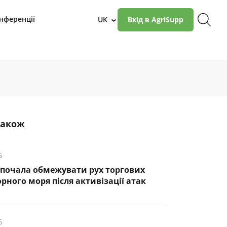
нференції
UK
Вхід в AgriSupp
›
також
6
почала обмежувати рух торгових
рного моря після активізації атак
6