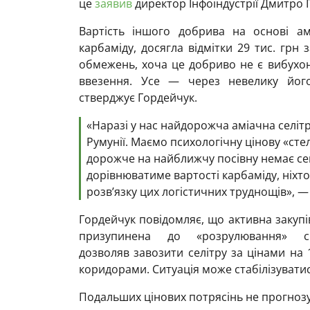
це
заявив
директор Інфоіндустрії Дмитро 
Вартість іншого добрива на основі а
карбаміду, досягла відмітки 29 тис. грн 
обмежень, хоча це добриво не є вибухон
ввезення. Усе — через невелику його
стверджує Гордейчук.
«Наразі у нас найдорожча аміачна селітра
Румунії. Маємо психологічну цінову «сте
дорожче на найближчу посівну немає сенс
дорівнюватиме вартості карбаміду, ніхт
розв’язку цих логістичних труднощів», —
Гордейчук повідомляє, що активна закупів
призупинена до «розрулювання» с
дозволяв завозити селітру за цінами на
коридорами. Ситуація може стабілізуватис
Подальших цінових потрясінь не прогнозу