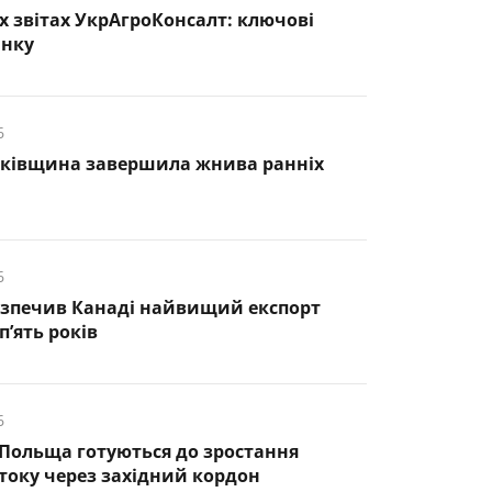
х звітах УкрАгроКонсалт: ключові
инку
6
нківщина завершила жнива ранніх
6
езпечив Канаді найвищий експорт
п’ять років
6
 Польща готуються до зростання
оку через західний кордон