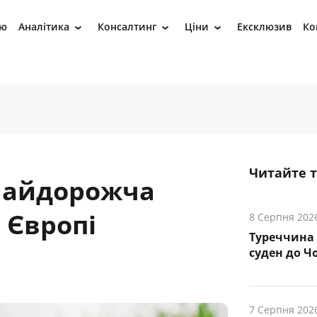
ію
Аналітика
Консалтинг
Ціни
Ексклюзив
Ко
›
›
›
Читайте 
 найдорожча
 Європі
8 Серпня 202
Туреччина 
суден до Чо
7 Серпня 202