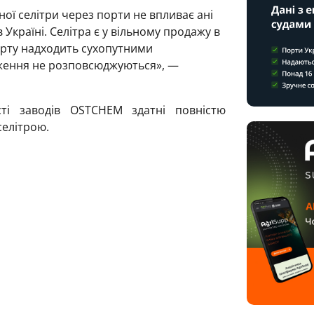
ої селітри через порти не впливає ані
в Україні. Селітра є у вільному продажу в
порту надходить сухопутними
ження не розповсюджуються», —
ті заводів OSTCHEM здатні повністю
селітрою.