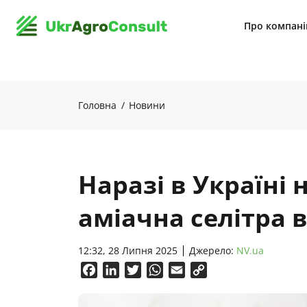
Про компан
Головна
Новини
Наразі в Україні
аміачна селітра в
12:32, 28 Липня 2025
Джерело:
NV.ua
Facebook
LinkedIn
Twitter
WhatsApp
Email
Copy
Link