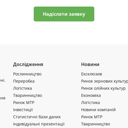
Надіслати заявку
Дослідження
Новини
Рослинництво
Ексклюзив
ні.
Переробка
Ринок зернових культу
Логістика
Ринок олійних культур
Тваринництво
Економіка
ння
Ринок МТР
Логістика
Інвестиції
Новини компаній
Статистичні бази даних
Ринок МТР
Індивідуальні презентації
Тваринництво