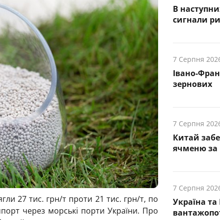
В наступни
cигнали р
7 Серпня 202
Івано-Фра
зернових
7 Серпня 202
Китай заб
ячменю за 
7 Серпня 202
гли 27 тис. грн/т проти 21 тис. грн/т, по
Україна та
мпорт через морські порти України. Про
вантажопот