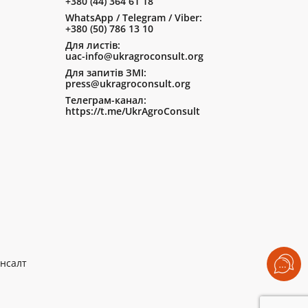
+380 (44) 364 61 18
WhatsApp / Telegram / Viber:
+380 (50) 786 13 10
Для листів:
uac-info@ukragroconsult.org
Для запитів ЗМІ:
press@ukragroconsult.org
Телеграм-канал:
https://t.me/UkrAgroConsult
нсалт