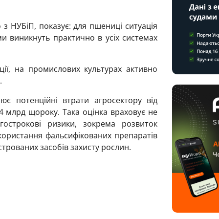
 з НУБіП, показує: для пшениці ситуація
 виникнуть практично в усіх системах
ції, на промислових культурах активно
.
ює потенційні втрати агросектору від
4 млрд щороку. Така оцінка враховує не
острокові ризики, зокрема розвиток
икористання фальсифікованих препаратів
трованих засобів захисту рослин.