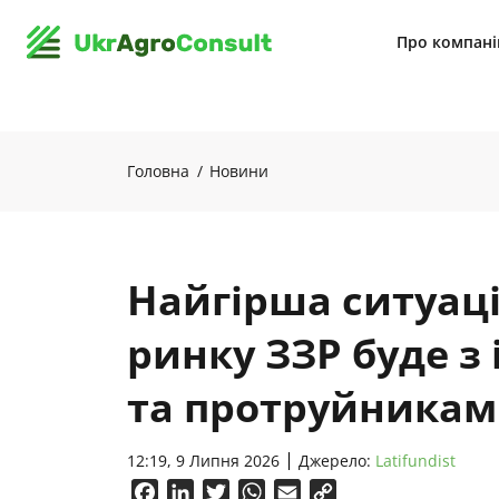
Про компан
Головна
Новини
Найгірша ситуаці
ринку ЗЗР буде з
та протруйникам
12:19, 9 Липня 2026
Джерело:
Latifundist
Facebook
LinkedIn
Twitter
WhatsApp
Email
Copy