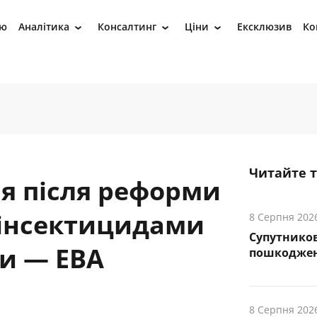
ію
Аналітика
Консалтинг
Ціни
Ексклюзив
Ко
›
›
›
Читайте 
я після реформи
 інсектицидами
8 Серпня 202
Супутников
и — EBA
пошкоджен
8 Серпня 202