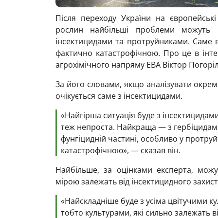
Після переходу України на європейські
рослин найбільші проблеми можуть в
інсектицидами та протруйниками. Саме в
фактично катастрофічною. Про це в інт
агрохімічного напряму ЕBА Віктор Погорі
За його словами, якщо аналізувати окремі
очікується саме з інсектицидами.
«Найгірша ситуація буде з інсектицидам
теж непроста. Найкраща — з гербіцидами
фунгіцидній частині, особливо у протру
катастрофічною», — сказав він.
Найбільше, за оцінками експерта, можу
мірою залежать від інсектицидного захист
«Найскладніше буде з усіма цвітучими 
тобто культурами, які сильно залежать 