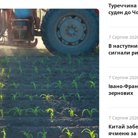
Туреччина 
суден до Чо
7 Серпня 202
В наступни
cигнали р
7 Серпня 202
Івано-Фра
зернових
7 Серпня 202
Китай заб
ячменю за 