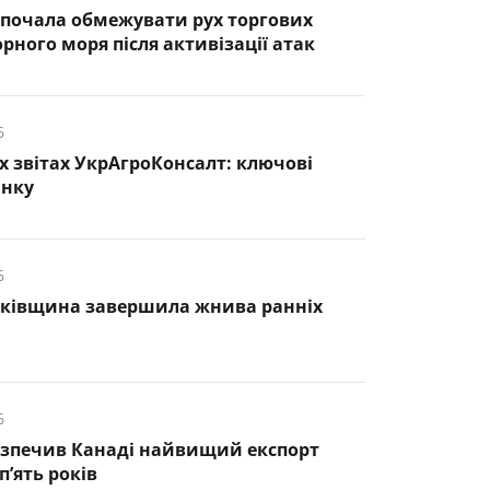
почала обмежувати рух торгових
рного моря після активізації атак
6
х звітах УкрАгроКонсалт: ключові
инку
6
нківщина завершила жнива ранніх
6
езпечив Канаді найвищий експорт
п’ять років