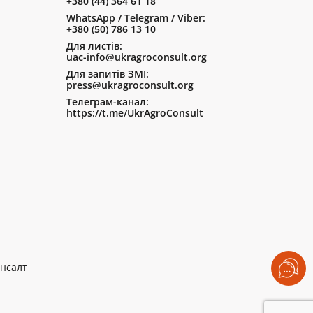
+380 (44) 364 61 18
WhatsApp / Telegram / Viber:
+380 (50) 786 13 10
Для листів:
uac-info@ukragroconsult.org
Для запитів ЗМІ:
press@ukragroconsult.org
Телеграм-канал:
https://t.me/UkrAgroConsult
нсалт