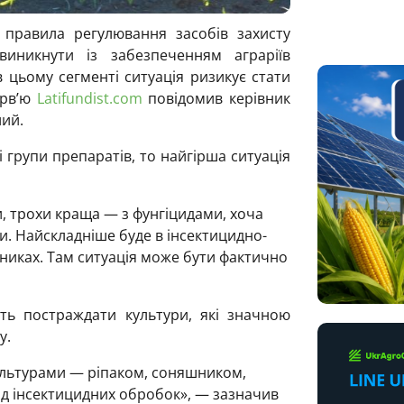
 правила регулювання засобів захисту
иникнути із забезпеченням аграріїв
 цьому сегменті ситуація ризикує стати
ерв’ю
Latifundist.com
повідомив керівник
лий.
 групи препаратів, то найгірша ситуація
и, трохи краща — з фунгіцидами, хоча
. Найскладніше буде в інсектицидно-
йниках. Там ситуація може бути фактично
ть постраждати культури, які значною
у.
культурами — ріпаком, соняшником,
від інсектицидних обробок», — зазначив