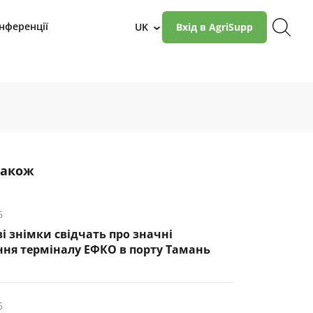
нференції
UK
Вхід в AgriSupp
›
також
6
і знімки свідчать про значні
ня терміналу ЕФКО в порту Тамань
6