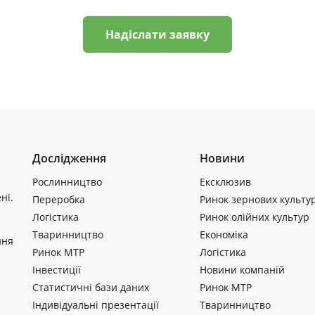
Надіслати заявку
Дослідження
Новини
Рослинництво
Ексклюзив
ні.
Переробка
Ринок зернових культу
Логістика
Ринок олійних культур
Тваринництво
Економіка
ння
Ринок МТР
Логістика
Інвестиції
Новини компаній
Статистичні бази даних
Ринок МТР
Індивідуальні презентації
Тваринництво