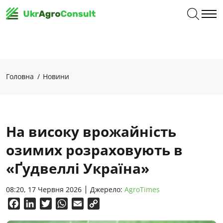
Головна
Новини
На високу врожайність
озимих розраховують в
«Ґудвеллі Україна»
08:20, 17 Червня 2026
Джерело:
AgroTimes
Facebook
LinkedIn
Twitter
WhatsApp
Email
Copy
Link