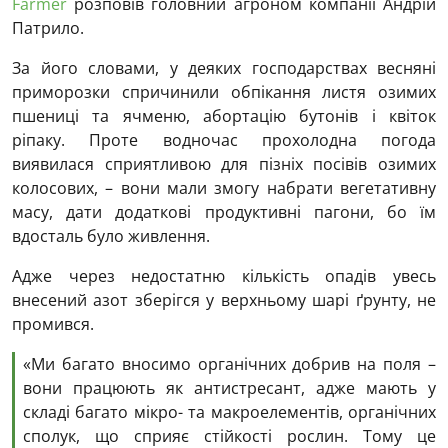
Farmer
розповів головний агроном компанії Андрій
Патрило.
За його словами, у деяких господарствах весняні
приморозки спричинили обпікання листя озимих
пшениці та ячменю, абортацію бутонів і квіток
ріпаку. Проте водночас прохолодна погода
виявилася сприятливою для пізніх посівів озимих
колосових, – вони мали змогу набрати вегетативну
масу, дати додаткові продуктивні пагони, бо їм
вдосталь було живлення.
Адже через недостатню кількість опадів увесь
внесений азот зберігся у верхньому шарі ґрунту, не
промився.
«Ми багато вносимо органічних добрив на поля –
вони працюють як антистресант, адже мають у
складі багато мікро- та макроелементів, органічних
сполук, що сприяє стійкості рослин. Тому це